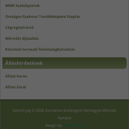
MMK Szabályzatok
Országos Szakmai Továbbképzési Naptár
Cégregisztráció
Mérnöki díjszabás
Kötelező tervezői felelősségbiztosítás
Álláshirdetések
Állást keres
Állást kínál
Szerzői jog © 2026, Komárom-Esztergom Vármegyei Mérnöki
Kamara
Design by
Zymphonies