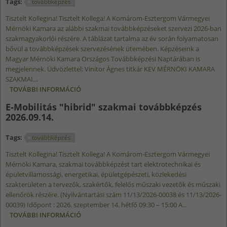
Tags:
továbbképzés
Tisztelt Kollegina! Tisztelt Kollega! A Komárom-Esztergom Vármegyei
Mérnöki Kamara az alábbi szakmai továbbképzéseket szervezi 2026-ban
szakmagyakorlói részére. A táblázat tartalma az év során folyamatosan
bővül a továbbképzések szervezésének ütemében. Képzéseink a
Magyar Mérnöki Kamara Országos Továbbképzési Naptárában is
megjelennek. Üdvözlettel: Vinitor Ágnes titkár KEV MÉRNÖKI KAMARA
SZAKMAI...
TOVÁBBI INFORMÁCIÓ
TOVÁBBKÉPZÉSEINK 2026-BAN TARTALOMMAL
KAPCSOLATOSAN
E-Mobilitás "hibrid" szakmai továbbképzés
2026.09.14.
Tags:
továbbképzés
Tisztelt Kollegina! Tisztelt Kollega! A Komárom-Esztergom Vármegyei
Mérnöki Kamara, szakmai továbbképzést tart elektrotechnikai és
épületvillamossági, energetikai, épületgépészeti, közlekedési
szakterületen a tervezők, szakértők, felelős műszaki vezetők és műszaki
ellenőrök részére. (Nyilvántartási szám 11/13/2026-00038 és 11/13/2026-
00039) Időpont : 2026. szeptember 14. hétfő 09:30 – 15:00 A...
TOVÁBBI INFORMÁCIÓ
E-MOBILITÁS "HIBRID" SZAKMAI
TOVÁBBKÉPZÉS 2026.09.14. TARTALOMMAL