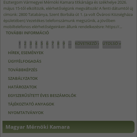
Esztergom Vármegyei Mérnöki Kamara titkársága és székhelye 2026.
május 15-től elköltözik, elérhetőségünk megváltozik! A fenti dátumtól új
címünk: 2800 Tatabánya, Szent Borbála út 1. (a volt Óvárosi Községháza
épületében) Vezetékes telefonszámunk megszűnik, a jövőben
mobiltelefonos elérhetőségeinken állunk rendelkezésre: https://...
TOVÁBBI INFORMÁCIÓ
MÁJUSBAN KÖLTÖZÜNK TARTALOMMAL
KAPCSOLATOSAN
Oldalak
1
2
3
4
5
6
7
8
9
…
KÖVETKEZŐ ›
UTOLSÓ »
HÍREK, ESEMÉNYEK
ÜGYFÉLFOGADÁS
TOVÁBBKÉPZÉS
SZABÁLYZATOK
HATÁROZATOK
EGYSZERŰSÍTETT ÉVES BESZÁMOLÓK
TÁJÉKOZTATÓ ANYAGOK
NYOMTATVÁNYOK
Magyar Mérnöki Kamara