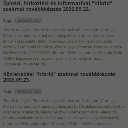
Építési, hírközlési és informatikai "hibrid"
KAPCSOLATOSAN
szakmai továbbképzés 2026.09.22.
Tags:
továbbképzés
Tisztelt Kollegina! Tisztelt Kollega! A Komárom-Esztergom Vármegyei
Mérnöki Kamara, szakmai továbbképzést tart építési, hírközlési és
informatikai szakterületen a tervezők, szakértők, felelős műszaki
vezetők és műszaki ellenőrök részére. (Nyilvántartási szám 11/01/2026-
00036 és 11/01/2026-00037) Időpont : 2026. szeptember 22. kedd 09:00 –
14:30 A képzésen személyesen és online formában is részt...
TOVÁBBI INFORMÁCIÓ
ÉPÍTÉSI, HÍRKÖZLÉSI ÉS INFORMATIKAI
"HIBRID" SZAKMAI TOVÁBBKÉPZÉS 2026.09.22.
Közlekedési "hibrid" szakmai továbbképzés
TARTALOMMAL KAPCSOLATOSAN
2026.09.23.
Tags:
továbbképzés
Tisztelt Kollegina! Tisztelt Kollega! A Komárom-Esztergom Vármegyei
Mérnöki Kamara, szakmai továbbképzést tart közlekedési szakterületen
a tervezők, szakértők, felelős műszaki vezetők és műszaki ellenőrök
részére. (Nyilvántartási szám 11/04/2026-00034 és 11/04/2026-00035)
Időpont : 2026. szeptember 23. szerda 09:00 – 14:30 A képzésen