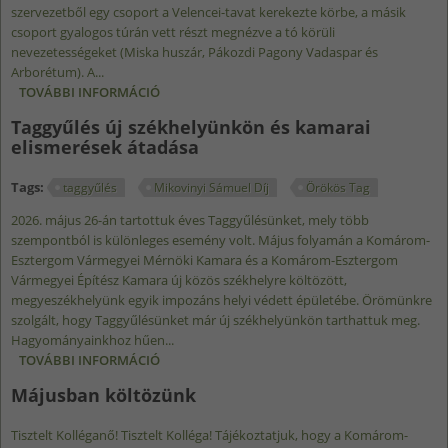
szervezetből egy csoport a Velencei-tavat kerekezte körbe, a másik
csoport gyalogos túrán vett részt megnézve a tó körüli
nevezetességeket (Miska huszár, Pákozdi Pagony Vadaspar és
Arborétum). A...
TOVÁBBI INFORMÁCIÓ
KÖZÖS ELNÖKSÉGI ÜLÉS A FEJÉR VÁRMEGYEI
MÉRNÖKI KAMARA ELNÖKSÉGÉVEL
Taggyűlés új székhelyünkön és kamarai
TARTALOMMAL KAPCSOLATOSAN
elismerések átadása
Tags:
taggyűlés
Mikovinyi Sámuel Díj
Örökös Tag
2026. május 26-án tartottuk éves Taggyűlésünket, mely több
szempontból is különleges esemény volt. Május folyamán a Komárom-
Esztergom Vármegyei Mérnöki Kamara és a Komárom-Esztergom
Vármegyei Építész Kamara új közös székhelyre költözött,
megyeszékhelyünk egyik impozáns helyi védett épületébe. Örömünkre
szolgált, hogy Taggyűlésünket már új székhelyünkön tarthattuk meg.
Hagyományainkhoz hűen...
TOVÁBBI INFORMÁCIÓ
TAGGYŰLÉS ÚJ SZÉKHELYÜNKÖN ÉS KAMARAI
ELISMERÉSEK ÁTADÁSA TARTALOMMAL
Májusban költözünk
KAPCSOLATOSAN
Tisztelt Kolléganő! Tisztelt Kolléga! Tájékoztatjuk, hogy a Komárom-