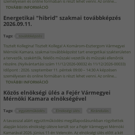
személyesen és online formában is részt lehet venni. Az online...
TOVÁBBI INFORMÁCIÓ
KÖZLEKEDÉSI "HIBRID" SZAKMAI
TOVÁBBKÉPZÉS 2026.09.23. TARTALOMMAL
Energetikai "hibrid" szakmai továbbképzés
KAPCSOLATOSAN
2026.09.11.
Tags:
továbbképzés
Tisztelt Kollegina! Tisztelt Kollega! A Komárom-Esztergom Vármegyei
Mérnöki Kamara, szakmai továbbképzést tart energetikai szakterületen
a tervezők, szakértők, felelős műszaki vezetők és műszaki ellenőrök
részére. (Nyilvántartási szám 11/12/2026-00032 és 11/12/2026-00033)
Időpont : 2026. szeptember 11. péntek 09:00 – 14:30 A képzésen
személyesen és online formában is részt lehet venni. Az online...
TOVÁBBI INFORMÁCIÓ
ENERGETIKAI "HIBRID" SZAKMAI
TOVÁBBKÉPZÉS 2026.09.11. TARTALOMMAL
Közös elnökségi ülés a Fejér Vármegyei
KAPCSOLATOSAN
Mérnöki Kamara elnökségével
Tags:
együttműködés
Elnökségi ülés
Kirándulás
A tavasszal aláírt együttműködési megállapodásunkban rögzítettek
alapján közös elnökségi ülésre került sor a Fejér Vármegyei Mérnöki
Kamarával 2026. június 11-én Velencén. Az elnökségi ülés előtt a két