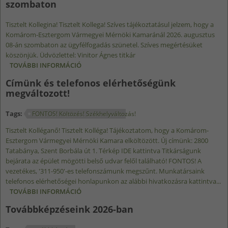
szombaton
Tisztelt Kollegina! Tisztelt Kollega! Szíves tájékoztatásul jelzem, hogy a
Komárom-Esztergom Vármegyei Mérnöki Kamaránál 2026. augusztus
08-án szombaton az ügyfélfogadás szünetel. Szíves megértésüket
köszönjük. Üdvözlettel: Vinitor Ágnes titkár
TOVÁBBI INFORMÁCIÓ
ÜGYFÉLFOGADÁSI SZÜNET 2026.08.08-ÁN
SZOMBATON TARTALOMMAL
Címünk és telefonos elérhetőségünk
KAPCSOLATOSAN
megváltozott!
Tags:
FONTOS! Költözés! Székhelyváltozás!
Tisztelt Kolléganő! Tisztelt Kolléga! Tájékoztatom, hogy a Komárom-
Esztergom Vármegyei Mérnöki Kamara elköltözött. Új címünk: 2800
Tatabánya, Szent Borbála út 1. Térkép IDE kattintva Titkárságunk
bejárata az épület mögötti belső udvar felől található! FONTOS! A
vezetékes, '311-950'-es telefonszámunk megszűnt. Munkatársaink
telefonos elérhetőségei honlapunkon az alábbi hivatkozásra kattintva...
TOVÁBBI INFORMÁCIÓ
CÍMÜNK ÉS TELEFONOS ELÉRHETŐSÉGÜNK
MEGVÁLTOZOTT! TARTALOMMAL
Továbbképzéseink 2026-ban
KAPCSOLATOSAN