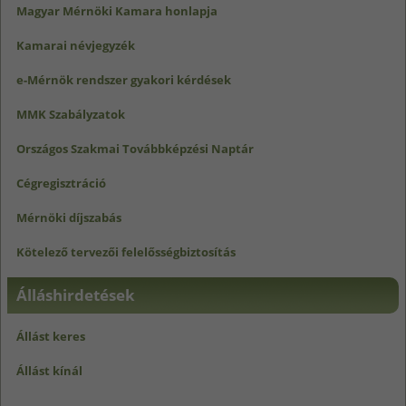
Magyar Mérnöki Kamara honlapja
Kamarai névjegyzék
e-Mérnök rendszer gyakori kérdések
MMK Szabályzatok
Országos Szakmai Továbbképzési Naptár
Cégregisztráció
Mérnöki díjszabás
Kötelező tervezői felelősségbiztosítás
Álláshirdetések
Állást keres
Állást kínál