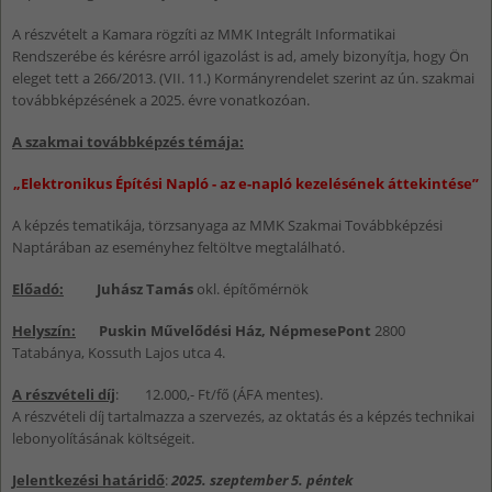
A részvételt a Kamara rögzíti az MMK Integrált Informatikai
Rendszerébe és kérésre arról igazolást is ad, amely bizonyítja, hogy Ön
eleget tett a 266/2013. (VII. 11.) Kormányrendelet szerint az ún. szakmai
továbbképzésének a 2025. évre vonatkozóan.
A szakmai továbbképzés témája:
„Elektronikus Építési Napló - az e-napló kezelésének áttekintése”
A képzés tematikája, törzsanyaga az MMK Szakmai Továbbképzési
Naptárában az eseményhez feltöltve megtalálható.
Előadó:
Juhász Tamás
okl. építőmérnök
Helyszín:
Puskin Művelődési Ház, NépmesePont
2800
Tatabánya, Kossuth Lajos utca 4.
A részvételi díj
: 12.000,- Ft/fő (ÁFA mentes).
A részvételi díj tartalmazza a szervezés, az oktatás és a képzés technikai
lebonyolításának költségeit.
Jelentkezési határidő
:
2025. szeptember 5. péntek