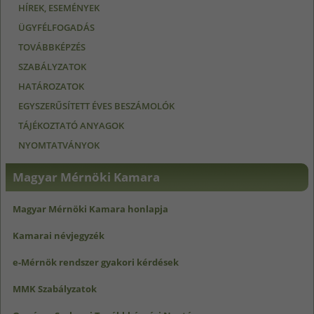
HÍREK, ESEMÉNYEK
ÜGYFÉLFOGADÁS
TOVÁBBKÉPZÉS
SZABÁLYZATOK
HATÁROZATOK
EGYSZERŰSÍTETT ÉVES BESZÁMOLÓK
TÁJÉKOZTATÓ ANYAGOK
NYOMTATVÁNYOK
Magyar Mérnöki Kamara
Magyar Mérnöki Kamara honlapja
Kamarai névjegyzék
e-Mérnök rendszer gyakori kérdések
MMK Szabályzatok