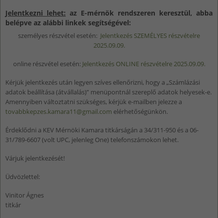
Jelentkezni lehet:
az E-mérnök rendszeren keresztül, abba
belépve az alábbi linkek segítségével:
személyes részvétel esetén:
Jelentkezés SZEMÉLYES részvételre
2025.09.09.
online részvétel esetén:
Jelentkezés ONLINE részvételre 2025.09.09.
Kérjük jelentkezés után legyen szíves ellenőrizni, hogy a „Számlázási
adatok beállítása (átvállalás)” menüpontnál szereplő adatok helyesek-e.
Amennyiben változtatni szükséges, kérjük e-mailben jelezze a
tovabbkepzes.kamara11@gmail.com
elérhetőségünkön.
Érdeklődni a KEV Mérnöki Kamara titkárságán a 34/311-950 és a 06-
31/789-6607 (volt UPC, jelenleg One) telefonszámokon lehet.
Várjuk jelentkezését!
Üdvözlettel:
Vinitor Ágnes
titkár