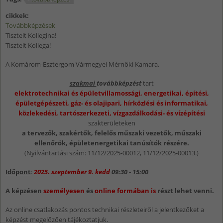
cikkek:
Továbbképzések
Tisztelt Kollegina!
Tisztelt Kollega!
A Komárom-Esztergom Vármegyei Mérnöki Kamara,
szakmai
továbbképzést
tart
elektrotechnikai és épületvillamossági, energetikai, építési,
épületgépészeti, gáz- és olajipari, hírközlési és informatikai,
közlekedési, tartószerkezeti, vízgazdálkodási- és vízépítési
szakterületeken
a tervezők, szakértők, felelős műszaki vezetők, műszaki
ellenőrök, épületenergetikai tanúsítók részére.
(Nyilvántartási szám: 11/12/2025-00012, 11/12/2025-00013.)
Időpont
:
2025. szeptember 9. kedd
09:30 - 15:00
A képzésen
személyesen
és
online formában is
részt lehet venni.
Az online csatlakozás pontos technikai részleteiről a jelentkezőket a
képzést megelőzően tájékoztatjuk.