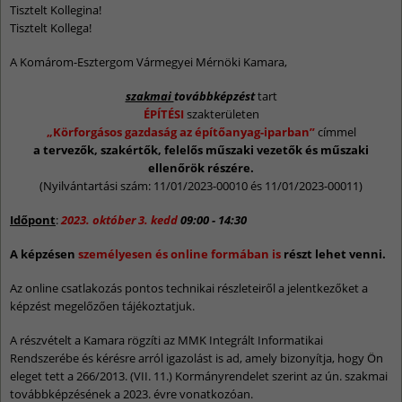
Tisztelt Kollegina!
Tisztelt Kollega!
A Komárom-Esztergom Vármegyei Mérnöki Kamara,
szakmai
továbbképzést
tart
ÉPÍTÉSI
szakterületen
„Körforgásos gazdaság az építőanyag-iparban”
címmel
a tervezők, szakértők, felelős műszaki vezetők és műszaki
ellenőrök részére.
(Nyilvántartási szám: 11/01/2023-00010 és 11/01/2023-00011)
Időpont
:
2023. október 3. kedd
09:00 - 14:30
A képzésen
személyesen és online formában is
részt lehet venni.
Az online csatlakozás pontos technikai részleteiről a jelentkezőket a
képzést megelőzően tájékoztatjuk.
A részvételt a Kamara rögzíti az MMK Integrált Informatikai
Rendszerébe és kérésre arról igazolást is ad, amely bizonyítja, hogy Ön
eleget tett a 266/2013. (VII. 11.) Kormányrendelet szerint az ún. szakmai
továbbképzésének a 2023. évre vonatkozóan.