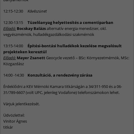
12:15-12:30
Kávészünet
12:30-13:15
Tüzelőanyag helyettesítés a cementiparban
Előadó:
Bocskay Balázs
alternatív energia menedzser, okl.
vegyészmérnök, hulladékgazdálkodási szakmérnök
13:15-14:00
Építési-bontási hulladékok kezelése megvalósult
projekteken keresztül
Előadó:
Mayer Zsanett
Geocycle vezető – BSc: Környezetmérnök, MSc:
Közgazdász
14:00 -14:30
Konzultáció, a rendezvény zárása
Érdeklődni a KEV Mérnöki Kamara titkárságán a 34/311-950 és a 06-
31/789-6607 (volt UPC, jelenleg Vodafone) telefonszámokon lehet.
Várjuk jelentkezését.
Üdvözlettel:
Vinitor Ágnes
titkár