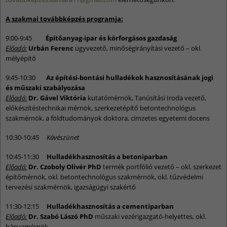
A szakmai továbbképzés programja:
9:00-9:45
Építőanyag-ipar és körforgásos gazdaság
Előadó:
Urbán Ferenc
ügyvezető, minőségirányítási vezető – okl.
mélyépítő
9:45-10:30
Az építési-bontási hulladékok hasznosításának jogi
és műszaki szabályozása
Előadó:
Dr. Gável Viktória
kutatómérnök, Tanúsítási Iroda vezető,
előkészítéstechnikai mérnök, szerkezetépítő betontechnológus
szakmérnök, a földtudományok doktora, címzetes egyetemi docens
10:30-10:45
Kávészünet
10:45-11:30
Hulladékhasznosítás a betoniparban
Előadó:
Dr. Czoboly Olivér PhD
termék portfólió vezető – okl. szerkezet
építőmérnök, okl. betontechnológus szakmérnök, okl. tűzvédelmi
tervezési szakmérnök, igazságügyi szakértő
11:30-12:15
Hulladékhasznosítás a cementiparban
Előadó:
Dr. Szabó Lászó PhD
műszaki vezérigazgató-helyettes, okl.
bányamérnök