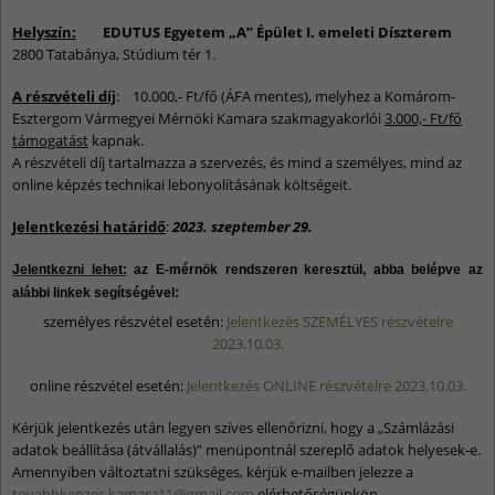
Helyszín:
EDUTUS Egyetem „A” Épület I. emeleti Díszterem
2800 Tatabánya, Stúdium tér 1.
A részvételi díj
: 10.000,- Ft/fő (ÁFA mentes), melyhez a Komárom-
Esztergom Vármegyei Mérnöki Kamara szakmagyakorlói
3.000,- Ft/fő
támogatást
kapnak.
A részvételi díj tartalmazza a szervezés, és mind a személyes, mind az
online képzés technikai lebonyolításának költségeit.
Jelentkezési határidő
:
2023. szeptember 29.
Jelentkezni lehet:
az E-mérnök rendszeren keresztül, abba belépve az
alábbi linkek segítségével:
személyes részvétel esetén:
Jelentkezés SZEMÉLYES részvételre
2023.10.03.
online részvétel esetén:
Jelentkezés ONLINE részvételre 2023.10.03.
Kérjük jelentkezés után legyen szíves ellenőrizni, hogy a „Számlázási
adatok beállítása (átvállalás)” menüpontnál szereplő adatok helyesek-e.
Amennyiben változtatni szükséges, kérjük e-mailben jelezze a
tovabbkepzes.kamara11@gmail.com
elérhetőségünkön.