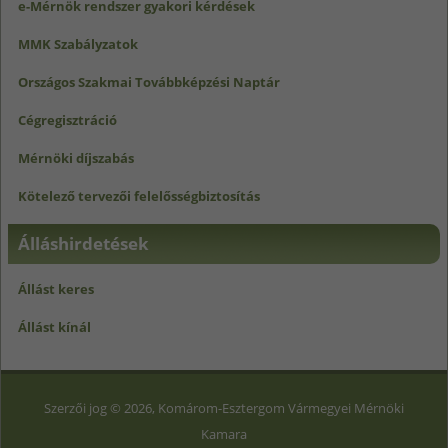
e-Mérnök rendszer gyakori kérdések
MMK Szabályzatok
Országos Szakmai Továbbképzési Naptár
Cégregisztráció
Mérnöki díjszabás
Kötelező tervezői felelősségbiztosítás
Álláshirdetések
Állást keres
Állást kínál
Szerzői jog © 2026, Komárom-Esztergom Vármegyei Mérnöki
Kamara