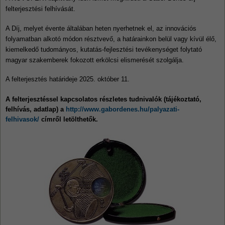
felterjesztési felhívását.
A Díj, melyet évente általában heten nyerhetnek el, az innovációs
folyamatban alkotó módon résztvevő, a határainkon belül vagy kívül élő,
kiemelkedő tudományos, kutatás-fejlesztési tevékenységet folytató
magyar szakemberek fokozott erkölcsi elismerését szolgálja.
A felterje
sztés határideje 2025. október 11.
A felterjesztéssel kapcsolatos részletes tudnivalók (tájékoztató,
felhívás, adatlap) a
http://www.gabordenes.hu/palyazati-
felhivasok/
címről letölthetők.