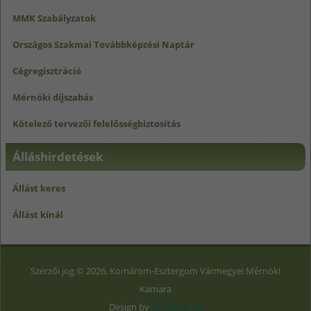
MMK Szabályzatok
Országos Szakmai Továbbképzési Naptár
Cégregisztráció
Mérnöki díjszabás
Kötelező tervezői felelősségbiztosítás
Álláshirdetések
Állást keres
Állást kínál
Szerzői jog © 2026, Komárom-Esztergom Vármegyei Mérnöki
Kamara
Design by
Zymphonies