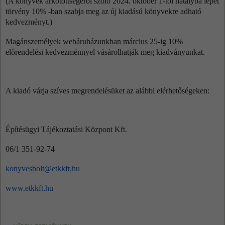
(A könyvek árkötöttségéről szóló 2024. október 1-től hatályba lépet
törvény 10% -ban szabja meg az új kiadású könyvekre adható
kedvezményt.)
Magánszemélyek webáruházunkban március 25-ig 10%
előrendelési kedvezménnyel vásárolhatják meg kiadványunkat.
A kiadó várja szíves megrendelésüket az alábbi elérhetőségeken:
Építésügyi Tájékoztatási Központ Kft.
06/1 351-92-74
konyvesbolt@etkkft.hu
www.etkkft.hu