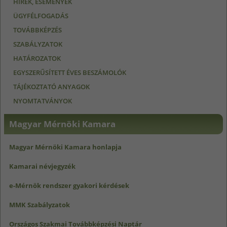
HÍREK, ESEMÉNYEK
ÜGYFÉLFOGADÁS
TOVÁBBKÉPZÉS
SZABÁLYZATOK
HATÁROZATOK
EGYSZERŰSÍTETT ÉVES BESZÁMOLÓK
TÁJÉKOZTATÓ ANYAGOK
NYOMTATVÁNYOK
Magyar Mérnöki Kamara
Magyar Mérnöki Kamara honlapja
Kamarai névjegyzék
e-Mérnök rendszer gyakori kérdések
MMK Szabályzatok
Országos Szakmai Továbbképzési Naptár