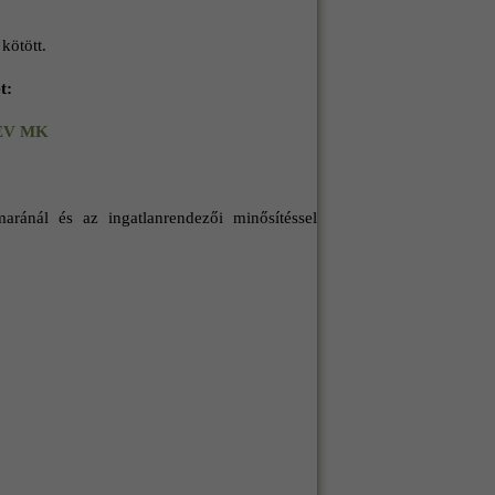
kötött.
t:
KEV MK
ánál és az ingatlanrendezői minősítéssel