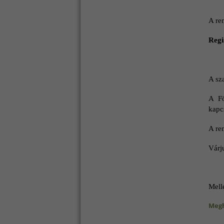
A re
Regi
A sz
A Fö
kapc
A ren
Várju
Mellé
Megh