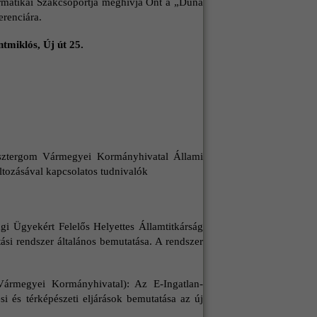
atikai Szakcsoportja meghívja Önt a „Duna
renciára.
tmiklós, Új út 25.
sztergom Vármegyei Kormányhivatal Állami
áltozásával kapcsolatos tudnivalók
gi Ügyekért Felelős Helyettes Államtitkárság
tási rendszer általános bemutatása. A rendszer
ármegyei Kormányhivatal): Az E-Ingatlan-
si és térképészeti eljárások bemutatása az új