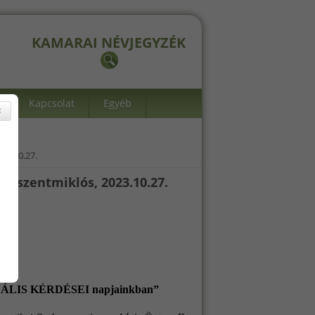
KAMARAI NÉVJEGYZÉK
Kapcsolat
Egyéb
×
3.10.27.
szentmiklós, 2023.10.27.
AKTUÁLIS KÉRDÉSEI napjainkban”