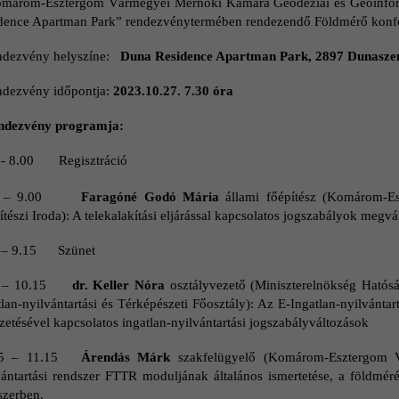
márom-Esztergom Vármegyei Mérnöki Kamara Geodéziai és Geoinform
dence Apartman Park” rendezvénytermében rendezendő Földmérő konfe
ndezvény helyszíne:
Duna Residence Apartman Park,
2897 Dunaszen
ndezvény időpontja:
2023.10.27. 7.30 óra
ndezvény programja:
 - 8.00 Regisztráció
00 – 9.00
Faragóné Godó Mária
állami főépítész (Komárom-E
tészi Iroda): A telekalakítási eljárással kapcsolatos jogszabályok megv
 – 9.15 Szünet
5 – 10.15
dr. Keller Nóra
osztályvezető (Miniszterelnökség Hatósá
lan-nyilvántartási és Térképészeti Főosztály): Az E-Ingatlan-nyilvántar
zetésével kapcsolatos ingatlan-nyilvántartási jogszabályváltozások
15 – 11.15
Árendás Márk
szakfelügyelő (Komárom-Esztergom V
vántartási rendszer FTTR moduljának általános ismertetése, a földméré
szerben.