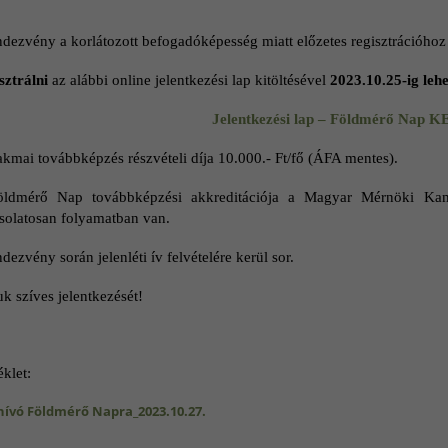
ndezvény a korlátozott befogadóképesség miatt előzetes regisztrációhoz 
sztrálni
az alábbi online jelentkezési lap kitöltésével
2023.10.25-ig lehe
Jelentkezési lap – Földmérő Nap 
akmai továbbképzés részvételi díja 10.000.- Ft/fő (ÁFA mentes).
ldmérő Nap továbbképzési akkreditációja a Magyar Mérnöki Kamar
solatosan folyamatban van.
dezvény során jelenléti ív felvételére kerül sor.
k szíves jelentkezését!
klet:
ívó Földmérő Napra_2023.10.27.