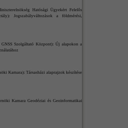
iniszterelnökség Hatósági Ügyekért Felelős
ztály): Jogszabályváltozások a földmérési,
 GNSS Szolgáltató Központ): Új alapokon a
ználatához
i Kamara): Társasházi alaprajzok készítése
öki Kamara Geodéziai és Geoinformatikai