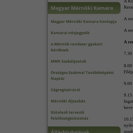
A Ko
Magyar Mérnöki Kamara
Resi
A re
Magyar Mérnöki Kamara honlapja
A re
Kamarai névjegyzék
A re
e-Mérnök rendszer gyakori
kérdések
7.30
MMK Szabályzatok
8.
Főépí
Országos Szakmai Továbbképzési
Naptár
9.00
Cégregisztráció
9.1
Mérnöki díjszabás
Ingat
beve
Kötelező tervezői
felelősségbiztosítás
10.
nyil
Álláshirdetések
rend