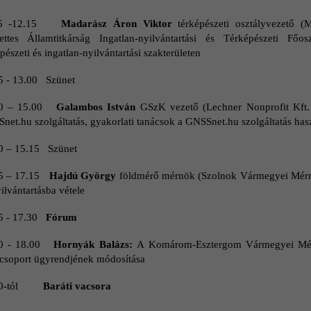
15 -12.15
Madarász Áron Viktor
térképészeti osztályvezető
(M
ettes Államtitkárság Ingatlan-nyilvántartási és Térképészeti Főos
pészeti és ingatlan-nyilvántartási szakterületen
5 - 13.00 Szünet
00 – 15.00
Galambos István
GSzK vezető (Lechner Nonprofit Kft.
net.hu szolgáltatás, gyakorlati tanácsok a GNSSnet.hu szolgáltatás has
0 – 15.15 Szünet
5 – 17.15
Hajdú György
földmérő mérnök (Szolnok Vármegyei Mérnök
ilvántartásba vétele
5 - 17.30
Fórum
0 - 18.00
Hornyák Balázs:
A Komárom-Esztergom Vármegyei Mérn
csoport ügyrendjének módosítása
0-tól
Baráti vacsora