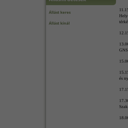
11.
Állást keres
Hely
térké
Állást kínál
12.1
13.
GNSS
15.0
15.1
és ny
17.1
17.3
Szak
18.0