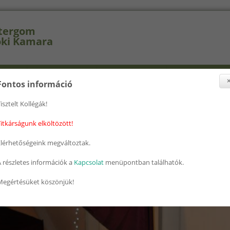
tergom
ki Kamara
selők
Szakcsoportok
Továbbképzés
Nyomtatványok
Fontos információ
isztelt Kollégák!
nlegi hely
ap
» 2015 Mernokbal 23
itkárságunk elköltözött!
5 Mernokbal 23
Elérhetőségeink megváltoztak.
 részletes információk a
Kapcsolat
menüpontban találhatók.
Megértésüket köszönjük!