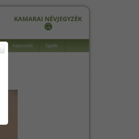
KAMARAI NÉVJEGYZÉK
Kapcsolat
Egyéb
×