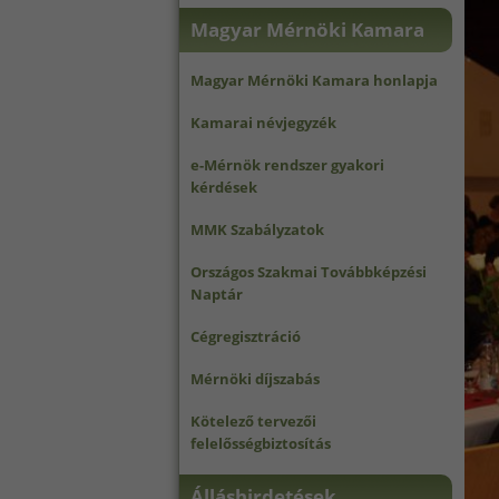
Magyar Mérnöki Kamara
Magyar Mérnöki Kamara honlapja
Kamarai névjegyzék
e-Mérnök rendszer gyakori
kérdések
MMK Szabályzatok
Országos Szakmai Továbbképzési
Naptár
Cégregisztráció
Mérnöki díjszabás
Kötelező tervezői
felelősségbiztosítás
Álláshirdetések