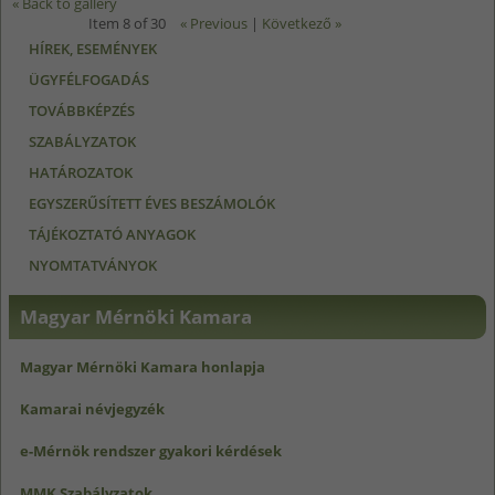
« Back to gallery
Item 8 of 30
« Previous
|
Következő »
HÍREK, ESEMÉNYEK
ÜGYFÉLFOGADÁS
TOVÁBBKÉPZÉS
SZABÁLYZATOK
HATÁROZATOK
EGYSZERŰSÍTETT ÉVES BESZÁMOLÓK
TÁJÉKOZTATÓ ANYAGOK
NYOMTATVÁNYOK
Magyar Mérnöki Kamara
Magyar Mérnöki Kamara honlapja
Kamarai névjegyzék
e-Mérnök rendszer gyakori kérdések
MMK Szabályzatok