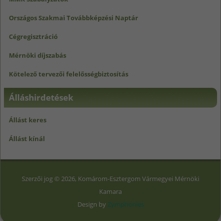
Országos Szakmai Továbbképzési Naptár
Cégregisztráció
Mérnöki díjszabás
Kötelező tervezői felelősségbiztosítás
Álláshirdetések
Állást keres
Állást kínál
Szerzői jog © 2026, Komárom-Esztergom Vármegyei Mérnöki
Kamara
Design by
Zymphonies