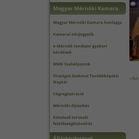
Magyar Mérnöki Kamara
Magyar Mérnöki Kamara honlapja
Kamarai névjegyzék
e-Mérnök rendszer gyakori
kérdések
MMK Szabályzatok
Országos Szakmai Továbbképzési
« Bac
Naptár
Cégregisztráció
Mérnöki díjszabás
Kötelező tervezői
felelősségbiztosítás
Álláshirdetések