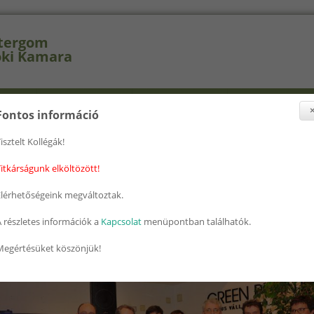
tergom
ki Kamara
selők
Szakcsoportok
Továbbképzés
Nyomtatványok
Fontos információ
isztelt Kollégák!
nlegi hely
ap
» 2016 Mernokbal 16
itkárságunk elköltözött!
6 Mernokbal 16
Elérhetőségeink megváltoztak.
 részletes információk a
Kapcsolat
menüpontban találhatók.
Megértésüket köszönjük!