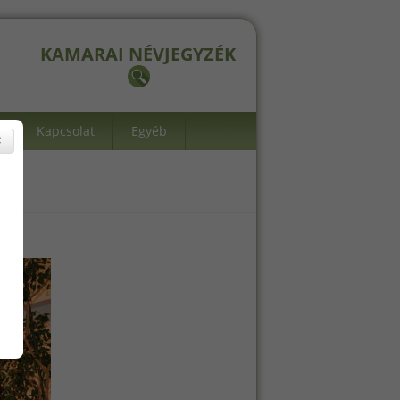
KAMARAI NÉVJEGYZÉK
Kapcsolat
Egyéb
×