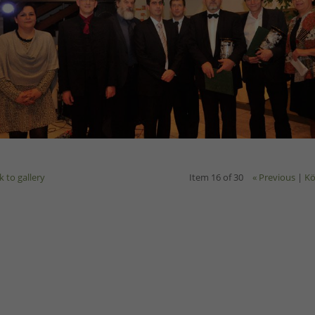
k to gallery
Item 16 of 30
« Previous
|
Kö