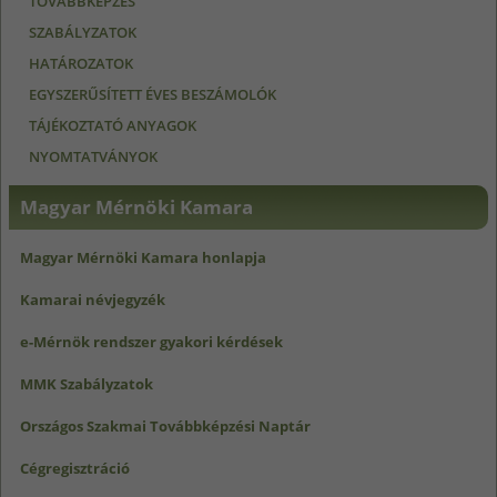
TOVÁBBKÉPZÉS
SZABÁLYZATOK
HATÁROZATOK
EGYSZERŰSÍTETT ÉVES BESZÁMOLÓK
TÁJÉKOZTATÓ ANYAGOK
NYOMTATVÁNYOK
Magyar Mérnöki Kamara
Magyar Mérnöki Kamara honlapja
Kamarai névjegyzék
e-Mérnök rendszer gyakori kérdések
MMK Szabályzatok
Országos Szakmai Továbbképzési Naptár
Cégregisztráció