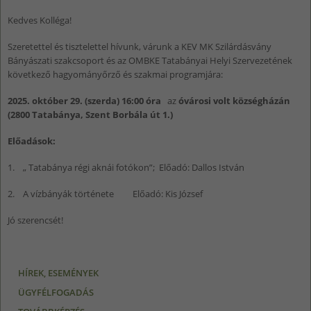
Kedves Kolléga!
Szeretettel és tisztelettel hívunk, várunk a KEV MK Szilárdásvány
Bányászati szakcsoport és az OMBKE Tatabányai Helyi Szervezetének
következő hagyományőrző és szakmai programjára:
2025. október 29. (szerda) 16:00 óra
az
óvárosi volt községházán
(2800 Tatabánya, Szent Borbála út 1.)
Előadások:
1. „ Tatabánya régi aknái fotókon”; Előadó: Dallos István
2. A vízbányák története Előadó: Kis József
Jó szerencsét!
HÍREK, ESEMÉNYEK
ÜGYFÉLFOGADÁS