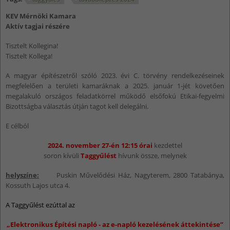
KEV Mérnöki Kamara
Aktív tagjai részére
Tisztelt Kollegina!
Tisztelt Kollega!
A magyar építészetről szóló 2023. évi C. törvény rendelkezéseinek
megfelelően a területi kamaráknak a 2025. január 1-jét követően
megalakuló országos feladatkörrel működő elsőfokú Etikai-fegyelmi
Bizottságba választás útján tagot kell delegálni.
E célból
2024. november 27-én 12:15 órai
kezdettel
soron kívüli
Taggyűlést
hívunk össze, melynek
helyszíne:
Puskin Művelődési Ház, Nagyterem, 2800 Tatabánya,
Kossuth Lajos utca 4.
A Taggyűlést ezúttal az
„Elektronikus Építési napló - az e-napló kezelésének áttekintése”