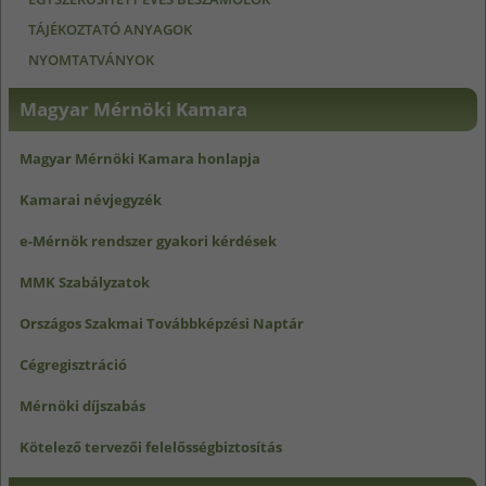
TÁJÉKOZTATÓ ANYAGOK
NYOMTATVÁNYOK
Magyar Mérnöki Kamara
Magyar Mérnöki Kamara honlapja
Kamarai névjegyzék
e-Mérnök rendszer gyakori kérdések
MMK Szabályzatok
Országos Szakmai Továbbképzési Naptár
Cégregisztráció
Mérnöki díjszabás
Kötelező tervezői felelősségbiztosítás