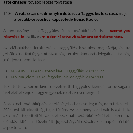
áttekintése
” továbbképzés folytatása
14:30
A választás eredményhirdetése, a Taggyűlés lezárása
, majd
a továbbképzéshez kapcsolódó konzultáció.
A rendezvény – a Taggyűlés és a továbbképzés is –
személyes
részvétellel
zajlik, és
minden résztvevő számára térítésmentes.
Az alábbiakban letölthető a Taggyűlés hivatalos meghívója, és az
„elsőfokú etikai-fegyelmi bizottság területi kamarai delegáltja” tisztség
jelöltjének bemutatása:
MEGHÍVÓ_KEV MK soron kívüli Taggyűlés_2024.11.27
KEV MK Jelölt - Etikai-fegyelmi biz. delegált_2024.11.08.
Tekintettel a soron kívül összehívott Taggyűlés kiemelt fontosságára
tisztelettel kérjük, hogy vegyenek részt az eseményen!
A szakmai továbbképzés lehetőséget ad az esetleg még nem teljesített
2024. évi kötelezettség teljesítésére. Az eseményt azoknak is ajánljuk,
akik már teljesítették az idei szakmai továbbképzésüket, hiszen az
előadás kitér a közelmúlt jogszabályváltozásainak e-naplót érintő
aspektusaira.