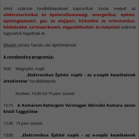
című szakmai továbbképzéssel kapcsoltuk össze, melyet az
elektrotechnikai és épületvillamossági, energetikai, építési,
épületgépészeti, gáz- és olajipari, hírközlési és informatikai,
közlekedési, tartószerkezeti, vízgazdálkodási- és vízépítési
szakmai
tagozatok fogadnak el.
Előadó:
Juhász Tamás, okl. építőmérnök
A rendezvény programja:
9:00 Megnyitó, majd
„
Elektronikus Építési napló - az e-napló kezelésének
áttekintése
” továbbképzés
Közben, 10:30-tól 15 perc szünet
12:15
A Komárom-Esztergom Vármegyei Mérnöki Kamara soron
kívüli Taggyűlése
12:45 15 perc szünet
13:00 „
Elektronikus Építési napló - az e-napló kezelésének