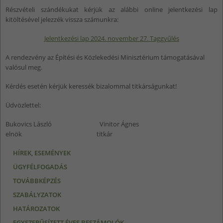
Részvételi szándékukat kérjük az alábbi online jelentkezési lap
kitöltésével jelezzék vissza számunkra:
Jelentkezési lap 2024. november 27. Taggyűlés
A rendezvény az Építési és Közlekedési Minisztérium támogatásával
valósul meg.
Kérdés esetén kérjük keressék bizalommal titkárságunkat!
Üdvözlettel:
Bukovics László Vinitor Ágnes
elnök titkár
HÍREK, ESEMÉNYEK
ÜGYFÉLFOGADÁS
TOVÁBBKÉPZÉS
SZABÁLYZATOK
HATÁROZATOK
EGYSZERŰSÍTETT ÉVES BESZÁMOLÓK