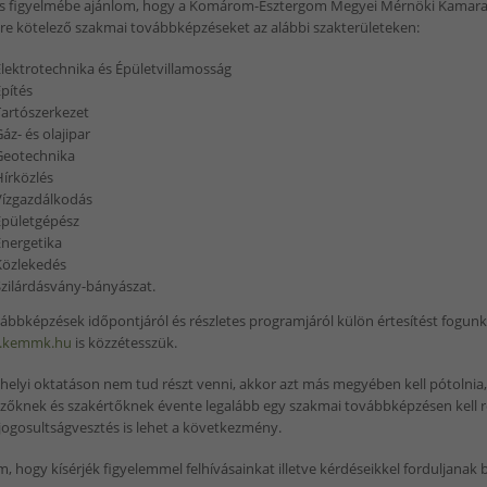
es figyelmébe ajánlom, hogy a Komárom-Esztergom Megyei Mérnöki Kamara i
re kötelező szakmai továbbképzéseket az alábbi szakterületeken:
lektrotechnika és Épületvillamosság
pítés
artószerkezet
áz- és olajipar
Geotechnika
írközlés
ízgazdálkodás
Épületgépész
nergetika
Közlekedés
zilárdásvány-bányászat.
ábbképzések időpontjáról és részletes programjáról külön értesítést fogun
.kemmk.hu
is közzétesszük.
 helyi oktatáson nem tud részt venni, akkor azt más megyében kell pótolnia,
zőknek és szakértőknek évente legalább egy szakmai továbbképzésen kell ré
jogosultságvesztés is lehet a következmény.
, hogy kísérjék figyelemmel felhívásainkat illetve kérdéseikkel forduljanak