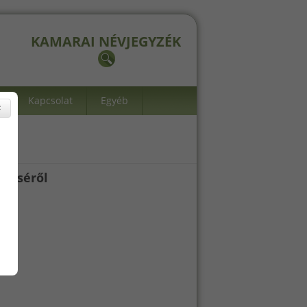
KAMARAI NÉVJEGYZÉK
Kapcsolat
Egyéb
×
ezéséről