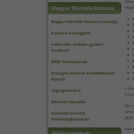
Szív
Magyar Mérnöki Kamara
részé
E
Magyar Mérnöki Kamara honlapja
É
T
Kamarai névjegyzék
G
e-Mérnök rendszer gyakori
H
kérdések
V
MMK Szabályzatok
E
Országos Szakmai Továbbképzési
S
Naptár
A tov
Cégregisztráció
www
Mérnöki díjszabás
Aki a
terve
Kötelező tervezői
akár 
felelősségbiztosítás
Kérem
Álláshirdetések