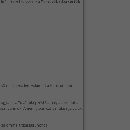
dén ősszel is szervez a
Tervezők / Szakértők
k küldeni e-mailen, valamint a honlapunkon
 ugyanis a Továbbképzési Szabályzat szerint a
szt venniük. Amennyiben ezt elmulasztja valaki,
 bizalommal titkárságunkhoz.