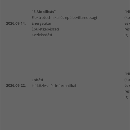
"E-Mobilitás"
"H
Elektrotechnikai és épületvillamossági
(k
2026.09.14.
Energetikai
és 
Épületgépészeti
rés
Közlekedési
is)
"H
(k
Építési
2026.09.22.
és 
Hírközlési- és informatikai
rés
is)