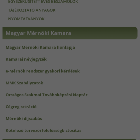
EGYSZERŰSÍTETT ÉVES BESZÁMOLÓK
TÁJÉKOZTATÓ ANYAGOK
NYOMTATVÁNYOK
Magyar Mérnöki Kamara
Magyar Mérnöki Kamara honlapja
Kamarai névjegyzék
e-Mérnök rendszer gyakori kérdések
MMK Szabályzatok
Országos Szakmai Továbbképzési Naptár
Cégregisztráció
Mérnöki díjszabás
Kötelező tervezői felelősségbiztosítás