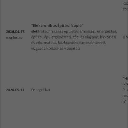
Kö
sze
"Elektronikus Építési Napló"
elektrotechnikai és épületvillamossági, energetikai,
2026.04.17.
építési, épületgépészeti, gáz- és olajipari, hírközlési
ON
megtartva
és informatikai, közlekedési, tartószerkezeti,
vízgazdálkodási- és vízépítési
"H
(k
2026.09.11.
Energetikai
és 
rés
is)