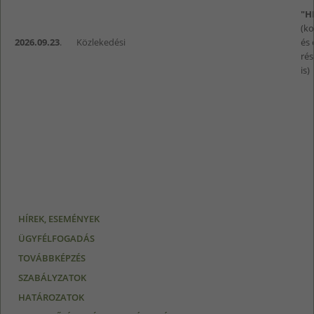
"H
(k
2026.09.23
.
Közlekedési
és 
rés
is)
HÍREK, ESEMÉNYEK
ÜGYFÉLFOGADÁS
TOVÁBBKÉPZÉS
SZABÁLYZATOK
HATÁROZATOK