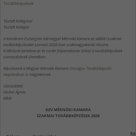
Továbbképzések
Tisztelt Kollegina!
Tisztelt Kollega!
A Komárom-Esztergom Vármegyei Mérnöki Kamara az alábbi szakmai
továbbképzéseket szervezi 2026-ban szakmagyakorlói részére.
A táblázat tartalma az év során folyamatosan bővül a továbbképzések
szervezésének ütemében.
Képzéseink a Magyar Mérnöki Kamara
Országos Továbbképzési
Naptárában
is megjelennek.
Üdvözlettel:
Vinitor Ágnes
titkár
KEV MÉRNÖKI KAMARA
SZAKMAI TOVÁBBKÉPZÉSEK 2026
Ré