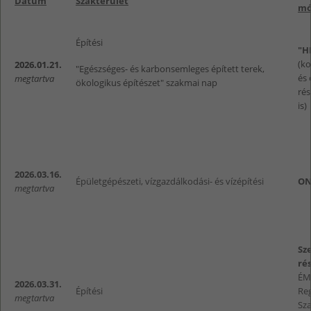
Dátum
Szakterület
mó
Építési
"H
(k
2026.01.21.
"Egészséges- és karbonsemleges épített terek,
és 
megtartva
ökologikus építészet" szakmai nap
rés
is)
2026.03.16.
Épületgépészeti, vízgazdálkodási- és vízépítési
ON
megtartva
Sz
rés
ÉM
2026.03.31.
Építési
Reg
megtartva
Sz