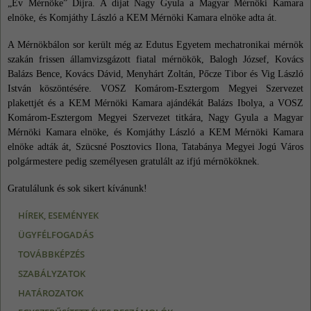
„Év Mérnöke” Díjra. A díjat Nagy Gyula a Magyar Mérnöki Kamara
elnöke, és Komjáthy László a KEM Mérnöki Kamara elnöke adta át.
A Mérnökbálon sor került még az Edutus Egyetem mechatronikai mérnök
szakán frissen államvizsgázott fiatal mérnökök, Balogh József, Kovács
Balázs Bence, Kovács Dávid, Menyhárt Zoltán, Pőcze Tibor és Vig László
István köszöntésére. VOSZ Komárom-Esztergom Megyei Szervezet
plakettjét és a KEM Mérnöki Kamara ajándékát Balázs Ibolya, a VOSZ
Komárom-Esztergom Megyei Szervezet titkára, Nagy Gyula a Magyar
Mérnöki Kamara elnöke, és Komjáthy László a KEM Mérnöki Kamara
elnöke adták át, Szücsné Posztovics Ilona, Tatabánya Megyei Jogú Város
polgármestere pedig személyesen gratulált az ifjú mérnököknek.
Gratulálunk és sok sikert kívánunk!
HÍREK, ESEMÉNYEK
ÜGYFÉLFOGADÁS
TOVÁBBKÉPZÉS
SZABÁLYZATOK
HATÁROZATOK