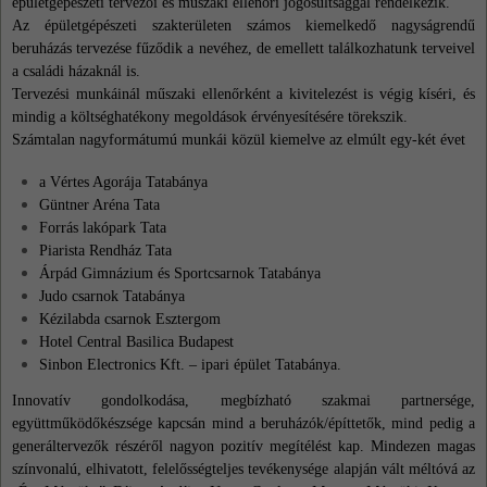
épületgépészeti tervezői és műszaki ellenőri jogosultsággal rendelkezik.
Az épületgépészeti szakterületen számos kiemelkedő nagyságrendű
beruházás tervezése fűződik a nevéhez, de emellett találkozhatunk terveivel
a családi házaknál is.
Tervezési munkáinál műszaki ellenőrként a kivitelezést is végig kíséri, és
mindig a költséghatékony megoldások érvényesítésére törekszik.
Számtalan nagyformátumú munkái közül kiemelve az elmúlt egy-két évet
a Vértes Agorája Tatabánya
Güntner Aréna Tata
Forrás lakópark Tata
Piarista Rendház Tata
Árpád Gimnázium és Sportcsarnok Tatabánya
Judo csarnok Tatabánya
Kézilabda csarnok Esztergom
Hotel Central Basilica Budapest
Sinbon Electronics Kft. – ipari épület Tatabánya.
Innovatív gondolkodása, megbízható szakmai partnersége,
együttműködőkészsége kapcsán mind a beruházók/építtetők, mind pedig a
generáltervezők részéről nagyon pozitív megítélést kap. Mindezen magas
színvonalú, elhivatott, felelősségteljes tevékenysége alapján vált méltóvá az