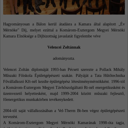
Hagyományosan a Bálon kerül átadásra a Kamara által alapított „Év
Mérnöke” Díj, melyet ezúttal
a Komárom-Esztergom Megyei Mérnöki
Kamara Elnöksége a Díjbizottság javaslatát figyelembe véve
Velencei Zoltánnak
adományozta.
Velencei Zoltán diplomáját 1993-ban Pécsett szerezte a Pollack Mihály
Műszaki Főiskola Épületgépészeti szakán. Pályáját a Tata Hűtőtechnika
Fővállalkozó Kft-nél kezdte épületgépész létesítménymérnökként. 1996-tól
a Komárom-Esztergom Megyei Távhőszolgáltató Rt-nél energetikusként és
üzemvezető helyettesként, majd 1999-2004 között műszaki fejlesztő,
főenergetikus munkakörben tevékenykedett.
2004-től saját vállalkozásában a Vel-Therm Bt-ben végez épületgépészeti
tervezést.
A Komárom-Esztergom Megyei Mérnöki Kamarának 1998-óta tagja,