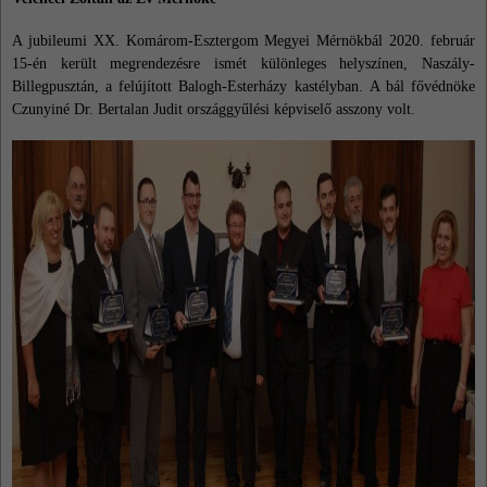
A jubileumi XX. Komárom-Esztergom Megyei Mérnökbál 2020. február
15-én került megrendezésre ismét különleges helyszínen, Naszály-
Billegpusztán, a felújított Balogh-Esterházy kastélyban.
A bál fővédnöke
Czunyiné Dr. Bertalan Judit országgyűlési képviselő asszony volt.