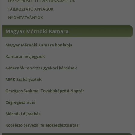
EGYSZERŰSÍTETT ÉVES BESZÁMOLÓK
TÁJÉKOZTATÓ ANYAGOK
NYOMTATVÁNYOK
Magyar Mérnöki Kamara
Magyar Mérnöki Kamara honlapja
Kamarai névjegyzék
e-Mérnök rendszer gyakori kérdések
MMK Szabályzatok
Országos Szakmai Továbbképzési Naptár
Cégregisztráció
Mérnöki díjszabás
Kötelező tervezői felelősségbiztosítás