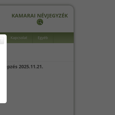
KAMARAI NÉVJEGYZÉK
Kapcsolat
Egyéb
×
bképzés 2025.11.21.