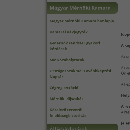
Magyar Mérnöki Kamara
Magyar Mérnöki Kamara honlapja
Kamarai névjegyzék
Időp
e-Mérnök rendszer gyakori
A ké
kérdések
Az on
MMK Szabályzatok
A rés
Országos Szakmai Továbbképzési
Ön el
Naptár
A kép
Cégregisztráció
Hely
Mérnöki díjszabás
A rés
Kötelező tervezői
A rés
felelősségbiztosítás
Jele
Álláshirdetések