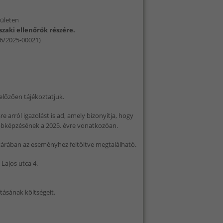
rületen
szaki ellenőrök részére.
06/2025-00021)
előzően tájékoztatjuk.
 arról igazolást is ad, amely bizonyítja, hogy
vábbképzésének a 2025. évre vonatkozóan.
árában az eseményhez feltöltve megtalálható.
Lajos utca 4.
ításának költségeit.