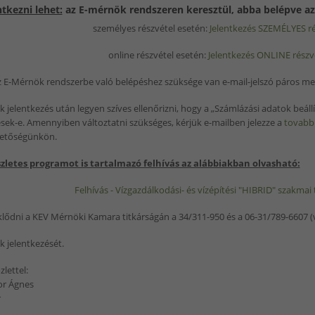
ntkezni lehet:
az E-mérnök rendszeren keresztül, abba belépve az 
személyes részvétel esetén:
Jelentkezés SZEMÉLYES ré
online részvétel esetén:
Jelentkezés ONLINE részvé
 E-Mérnök rendszerbe való belépéshez szüksége van e-mail-jelszó páros meg
k jelentkezés után legyen szíves ellenőrizni, hogy a „Számlázási adatok beál
sek-e. Amennyiben változtatni szükséges, kérjük e-mailben jelezze a
tovabb
hetőségünkön.
szletes programot is tartalmazó felhívás az alábbiakban olvasható:
Felhívás - Vízgazdálkodási- és vízépítési "HIBRID" szakma
lődni a KEV Mérnöki Kamara titkárságán a 34/311-950 és a 06-31/789-6607 (
k jelentkezését.
lettel:
or Ágnes
r