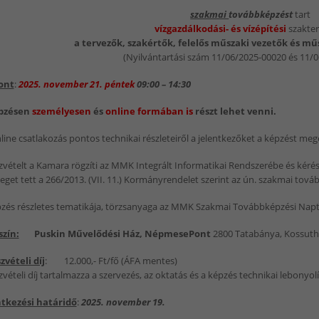
szakmai
továbbképzést
tart
vízgazdálkodási- és vízépítési
szakte
a tervezők, szakértők, felelős műszaki vezetők és mű
(Nyilvántartási szám 11/06/2025-00020 és 11/
ont
:
2025. november 21. péntek
09:00 – 14:30
pzésen
személyesen
és
online formában is
részt lehet venni.
line csatlakozás pontos technikai részleteiről a jelentkezőket a képzést meg
zvételt a Kamara rögzíti az MMK Integrált Informatikai Rendszerébe és kérésre
eget tett a 266/2013. (VII. 11.) Kormányrendelet szerint az ún. szakmai to
zés részletes tematikája, törzsanyaga az MMK Szakmai Továbbképzési Napt
szín:
Puskin Művelődési Ház, NépmesePont
2800 Tatabánya, Kossuth 
zvételi díj
: 12.000,- Ft/fő (ÁFA mentes)
zvételi díj tartalmazza a szervezés, az oktatás és a képzés technikai lebonyol
ntkezési határidő
:
2025. november 19.