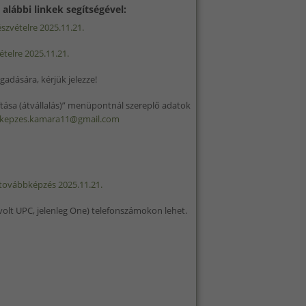
alábbi linkek segítségével:
szvételre 2025.11.21.
telre 2025.11.21.
adására, kérjük jelezze!
lítása (átvállalás)” menüpontnál szereplő adatok
kepzes.kamara11@gmail.com
i továbbképzés 2025.11.21.
volt UPC, jelenleg One) telefonszámokon lehet.