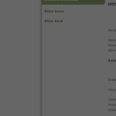
Jele
Állást keres
Állást kínál
Ha az
Kérjü
helye
elér
A ré
Érdek
Várju
Üdvöz
Vinit
titká