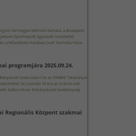
tergom Vármegyei Mérnöki Kamara, a Budapesti
temi Sportrepülő Egyesület tisztelettel
an, a Művelődés Házában (volt Technika Háza -
29. TARTALOMMAL KAPCSOLATOSAN
ai programjára 2025.09.24.
ny Bányászati szakcsoport és az OMBKE Tatabányai
ptember 24. (szerda) 16 óra az óvárosi volt
őadó: Dallos István Kőbányászati tevékenység
SZAKMAI PROGRAMJÁRA 2025.09.24. TARTALOMMAL KAPCSOLATOSAN
i Regionális Központ szakmai