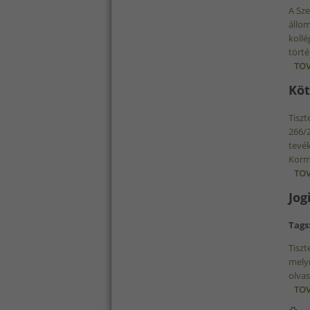
A Sze
állom
kollé
tört
TOV
Köt
Tiszt
266/2
tevék
Korm.
TOV
Jog
Tags
Tiszt
melyr
olvas
TOV