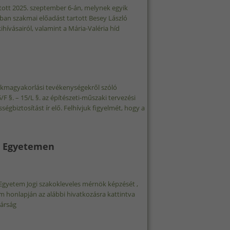
tott 2025. szeptember 6-án, melynek egyik
ban szakmai előadást tartott Besey László
kihívásairól, valamint a Mária-Valéria híd
ABADKAI REGIONÁLIS KÖZPONT SZAKMAI KIRÁNDULÁSÁNAK EGYIK
szakmagyakorlási tevékenységekről szóló
F §. – 15/L §. az építészeti-műszaki tervezési
égbiztosítást ír elő. Felhívjuk figyelmét, hogy a
ALOMMAL KAPCSOLATOSAN
án Egyetemen
án Egyetem Jogi szakokleveles mérnök képzését ,
em honlapján az alábbi hivatkozásra kattintva
kárság
I ISTVÁN EGYETEMEN TARTALOMMAL KAPCSOLATOSAN