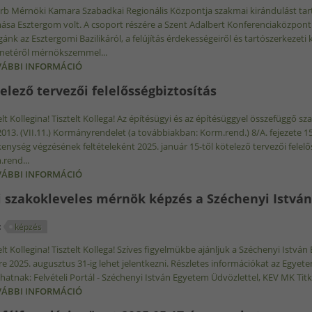
rb Mérnöki Kamara Szabadkai Regionális Központja szakmai kirándulást tar
ása Esztergom volt. A csoport részére a Szent Adalbert Konferenciaközpont
gánk az Esztergomi Bazilikáról, a felújítás érdekességeiről és tartószerkezeti 
énetéről mérnökszemmel...
ÁBBI INFORMÁCIÓ
ESZTERGOMBAN VOLT A SZERB MÉRNÖKI KAMARA SZ
ÁLLOMÁSA TARTALOMMAL KAPCSOLATOSAN
elező tervezői felelősségbiztosítás
elt Kollegina! Tisztelt Kollega! Az építésügyi és az építésüggyel összefüggő 
013. (VII.11.) Kormányrendelet (a továbbiakban: Korm.rend.) 8/A. fejezete 15/
enység végzésének feltételeként 2025. január 15-től kötelező tervezői felelőss
rend...
ÁBBI INFORMÁCIÓ
KÖTELEZŐ TERVEZŐI FELELŐSSÉGBIZTOSÍTÁS TART
i szakokleveles mérnök képzés a Széchenyi Istv
:
képzés
elt Kollegina! Tisztelt Kollega! Szíves figyelmükbe ajánljuk a Széchenyi Istv
e 2025. augusztus 31-ig lehet jelentkezni. Részletes információkat az Egyet
hatnak: Felvételi Portál - Széchenyi István Egyetem Üdvözlettel, KEV MK Tit
ÁBBI INFORMÁCIÓ
JOGI SZAKOKLEVELES MÉRNÖK KÉPZÉS A SZÉCHENY