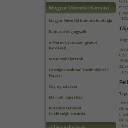
tart
megh
Magyar Mérnöki Kamara
progr
TOV
Magyar Mérnöki Kamara honlapja
Táj
Kamarai névjegyzék
Tags
e-Mérnök rendszer gyakori
kérdések
Tiszt
ügyvi
MMK Szabályzatok
15:30
22. h
Országos Szakmai Továbbképzési
TOV
Naptár
Fel
Cégregisztráció
Tags
Mérnöki díjszabás
Tiszt
Kötelező tervezői
elis
felelősségbiztosítás
munká
kitün
TOV
Álláshirdetések