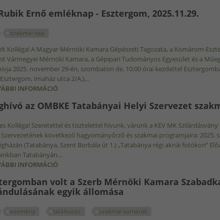
 Rubik Ernő emléknap - Esztergom, 2025.11.29.
:
szakmai nap
telt Kolléga! A Magyar Mérnöki Kamara Gépészeti Tagozata, a Komárom-Esz
st Vármegyei Mérnöki Kamara, a Gépipari Tudományos Egyesület és a Műegye
vja 2025. november 29-én, szombaton de. 10:00 órai kezdettel Esztergomb
Esztergom, Imaház utca 2/A.)...
ÁBBI INFORMÁCIÓ
ID. RUBIK ERNŐ EMLÉKNAP - ESZTERGOM, 2025.11.
hívó az OMBKE Tatabányai Helyi Szervezet szakm
s Kolléga! Szeretettel és tisztelettel hívunk, várunk a KEV MK Szilárdásvá
 Szervezetének következő hagyományőrző és szakmai programjaira: 2025. sze
gházán (Tatabánya, Szent Borbála út 1.) „Tatabánya régi aknái fotókon” El
inkban Tatabányán...
ÁBBI INFORMÁCIÓ
MEGHÍVÓ AZ OMBKE TATABÁNYAI HELYI SZERVEZET 
tergomban volt a Szerb Mérnöki Kamara Szabadka
ándulásának egyik állomása
:
esemény
találkozás
szakmai kamarák