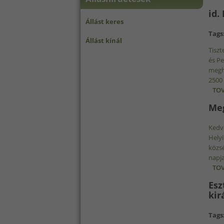
id.
Állást keres
Tags
Állást kínál
Tisz
és Pe
meghí
2500 
TOV
Meg
Kedve
Helyi
közsé
napja
TOV
Esz
kir
Tags