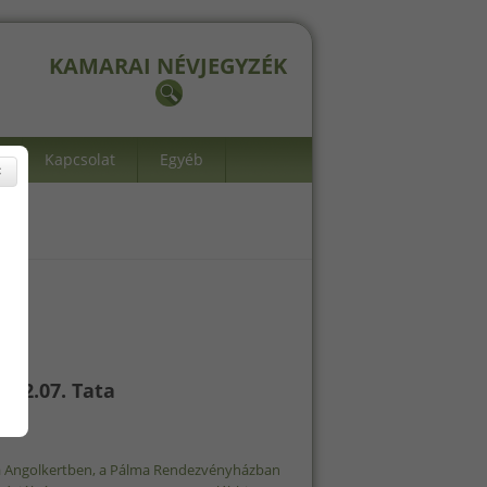
KAMARAI NÉVJEGYZÉK
Kapcsolat
Egyéb
×
02.07. Tata
, Tata Angolkertben, a Pálma Rendezvényházban