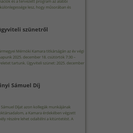
iók és a tervezett program az alábbi
különlegessége lesz, hogy műsorában és
 2026.02.07. TATA TARTALOMMAL KAPCSOLATOSAN
gyviteli szünetről
Vármegyei Mérnöki Kamara titkárságán az év végi
 napunk 2025. december 18. csütörtök 7:30 –
yeletet tartunk. Ügyviteli szünet: 2025. december
ÉV VÉGI ÜGYVITELI SZÜNETRŐL TARTALOMMAL KAPCSOLATOSAN
inyi Sámuel Díj
yi Sámuel Díjat azon kollegák munkájának
nöktársadalom, a Kamara érdekében végzett
y részére lehet odaítélni a kitüntetést. A
J, MIKOVINYI SÁMUEL DÍJ TARTALOMMAL KAPCSOLATOSAN