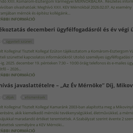
andó XXII. Komárom-Esztergom Vármegyei MÉRNÖKBÁLRA . Részletes informác
ívóban olvashatóak: Meghívó XXII. KEV Mérnökbál 2026.02.07. Az esemény 
amjában mérnök és építész kollégáink...
ÁBBI INFORMÁCIÓ
XXII. KOMÁROM-ESZTERGOM VÁRMEGYEI MÉRNÖKBÁL
ékoztatás decemberi ügyfélfogadásról és év végi ü
:
ügyviteli szünet
elt Kollegina! Tisztelt Kollega! Ezúton tájékoztatom a Komárom-Esztergom 
teli szünettel kapcsolatos információkról: Utolsó személyes ügyfélfogadási
-ig. 2025. december 19. pénteken 7:30 – 10:00 óráig telefonos és e-mailes üg
étfő – 2026...
ÁBBI INFORMÁCIÓ
TÁJÉKOZTATÁS DECEMBERI ÜGYFÉLFOGADÁSRÓL ÉS 
hívás javaslattételre – „Az Év Mérnöke” Díj, Mikov
:
díjak
elismerések
elt Kollegina! Tisztelt Kollega! Kamaránk 2003-ban alapította meg a Mikovin
merésére, akik kiemelkedő mérnöki tevékenységükkel, életművükkel, a mér
jukkal maradandó értéket teremtettek. A Szabályzat szerint évente 2 személ
tetettek személyére a KEV Mérnöki...
ÁBBI INFORMÁCIÓ
FELHÍVÁS JAVASLATTÉTELRE – „AZ ÉV MÉRNÖKE” DÍ