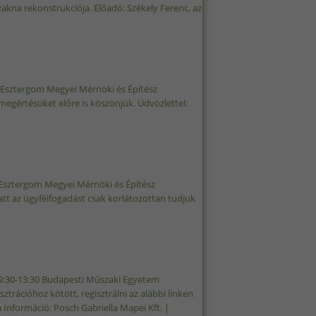
zakna rekonstrukciója. Előadó: Székely Ferenc, az
BÁNYÁSZATI SZAKCSOPORT ÉS AZ OMBKE TATABÁNYAI HELYI
LOMMAL KAPCSOLATOSAN
om-Esztergom Megyei Mérnöki és Építész
egértésüket előre is köszönjük. Üdvözlettel:
AL KAPCSOLATOSAN
om-Esztergom Megyei Mérnöki és Építész
t az ügyfélfogadást csak korlátozottan tudjuk
ALOMMAL KAPCSOLATOSAN
) 9:30-13:30 Budapesti Műszaki Egyetem
trációhoz kötött, regisztrálni az alábbi linken
nformáció: Posch Gabriella Mapei Kft. |