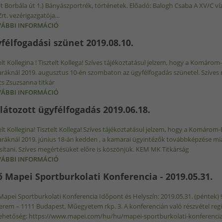
t Borbála út 1.) Bányászportrék, történetek. Előadó: Balogh Csaba A XV/C ví
rt. vezérigazgatója...
ÁBBI INFORMÁCIÓ
MEGHÍVÓ A KEM MÉRNÖKI KAMARA SZILÁRDÁSVÁNY-
SZERVEZETÉNEK PROGRAMJÁRA 2019.09.25. TARTA
félfogadási szünet 2019.08.10.
elt Kollegina ! Tisztelt Kollega! Szíves tájékoztatásul jelzem, hogy a Komár
áknál 2019. augusztus 10-én szombaton az ügyfélfogadás szünetel. Szíves m
s Zsuzsanna titkár
ÁBBI INFORMÁCIÓ
ÜGYFÉLFOGADÁSI SZÜNET 2019.08.10. TARTALOMM
látozott ügyfélfogadás 2019.06.18.
elt Kollegina! Tisztelt Kollega! Szíves tájékoztatásul jelzem, hogy a Komár
áknál 2019. június 18-án kedden , a kamarai ügyintézők továbbképzése miat
sítani. Szíves megértésüket előre is köszönjük. KEM MK Titkárság
ÁBBI INFORMÁCIÓ
KORLÁTOZOTT ÜGYFÉLFOGADÁS 2019.06.18. TART
ő Mapei Sportburkolati Konferencia - 2019.05.31.
Mapei Sportburkolati Konferencia Időpont és Helyszín: 2019.05.31. (péntek
erem – 1111 Budapest, Műegyetem rkp. 3. A konferencián való részvétel regisz
ehetőség: https://www.mapei.com/hu/hu/mapei-sportburkolati-konferencia I