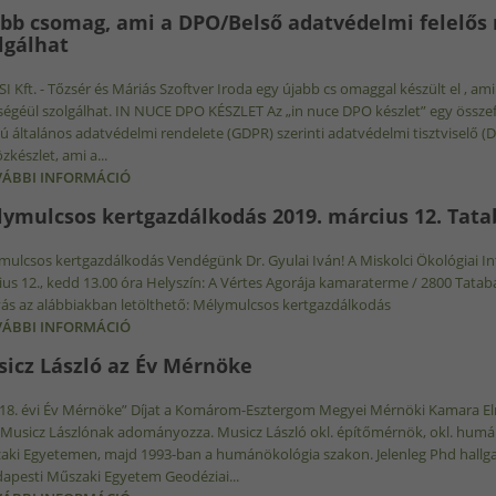
SZERVEZETEINEK PROGRAMJAIRA 2019.02.27. ÉS 201
bb csomag, ami a DPO/Belső adatvédelmi felelős
lgálhat
I Kft. - Tőzsér és Máriás Szoftver Iroda egy újabb cs omaggal készült el , 
ségéül szolgálhat. IN NUCE DPO KÉSZLET Az „in nuce DPO készlet” egy összef
 általános adatvédelmi rendelete (GDPR) szerinti adatvédelmi tisztviselő (
zkészlet, ami a...
ÁBBI INFORMÁCIÓ
ÚJABB CSOMAG, AMI A DPO/BELSŐ ADATVÉDELMI F
KAPCSOLATOSAN
ymulcsos kertgazdálkodás 2019. március 12. Tata
ulcsos kertgazdálkodás Vendégünk Dr. Gyulai Iván! A Miskolci Ökológiai Int
us 12., kedd 13.00 óra Helyszín: A Vértes Agorája kamaraterme / 2800 Tatabá
vás az alábbiakban letölthető: Mélymulcsos kertgazdálkodás
ÁBBI INFORMÁCIÓ
MÉLYMULCSOS KERTGAZDÁLKODÁS 2019. MÁRCIUS 1
icz László az Év Mérnöke
18. évi Év Mérnöke” Díjat a Komárom-Esztergom Megyei Mérnöki Kamara Elnö
 Musicz Lászlónak adományozza. Musicz László okl. építőmérnök, okl. humá
ki Egyetemen, majd 1993-ban a humánökológia szakon. Jelenleg Phd hallga
apesti Műszaki Egyetem Geodéziai...