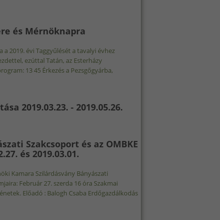
.05.31. TARTALOMMAL KAPCSOLATOSAN
ére és Mérnöknapra
a 2019. évi Taggyűlését a tavalyi évhez
dettel, ezúttal Tatán, az Esterházy
 program: 13 45 Érkezés a Pezsgőgyárba,
GYŰLÉSÉRE ÉS MÉRNÖKNAPRA TARTALOMMAL KAPCSOLATOSAN
ása 2019.03.23. - 2019.05.26.
 KIÁLLÍTÁSA 2019.03.23. - 2019.05.26. TARTALOMMAL
szati Szakcsoport és az OMBKE
27. és 2019.03.01.
rnöki Kamara Szilárdásvány Bányászati
jaira: Február 27. szerda 16 óra Szakmai
rténetek. Előadó : Balogh Csaba Erdőgazdálkodás
BÁNYÁSZATI SZAKCSOPORT ÉS AZ OMBKE TATABÁNYAI HELYI