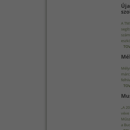
Úja
szo
A TMS
segít
számú
eszkö
TOV
Mél
Mélym
márci
felhí
TOV
Mus
„A 20
véve
Műsza
a Bud