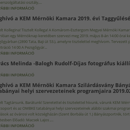
erszolgáltatási osztály,...
ÁBBI INFORMÁCIÓ
ELSŐ MAPEI SPORTBURKOLATI KONFERENCIA - 2019
hívó a KEM Mérnöki Kamara 2019. évi Taggyűlés
elt Kollegina! Tisztelt Kollega! A Komárom-Esztergom Megyei Mérnöki Kamara 
lóan egy Mérnöknap keretében szervezi meg 2019. május 8-án 14:00 órai kez
őgyárban (2890 Tata, Baji út 53.), amelyre tisztelettel meghívom. Tervezett
ztráció 14 00 A Pezsgőgyár...
ÁBBI INFORMÁCIÓ
MEGHÍVÓ A KEM MÉRNÖKI KAMARA 2019. ÉVI TAG
ács Melinda -Balogh Rudolf-Díjas fotográfus kiállít
ÁBBI INFORMÁCIÓ
KOVÁCS MELINDA -BALOGH RUDOLF-DÍJAS FOTOGRÁFUS
KAPCSOLATOSAN
hívó a KEM Mérnöki Kamara Szilárdásvány Bányá
abányai helyi szervezeteinek programjaira 2019.02.
elt Tagtársunk, Barátunk! Szeretettel és tisztelettel hívunk, várunk KEM Mé
soport és az OMBKE tatabányai helyi szervezeteinek alábbi szakmai program
ások az óvárosi volt községházán (Szent Borbála út 1.) Bányászportrék, tö
tesben Előadó: Macsek Lajos ,...
ÁBBI INFORMÁCIÓ
MEGHÍVÓ A KEM MÉRNÖKI KAMARA SZILÁRDÁSVÁNY 