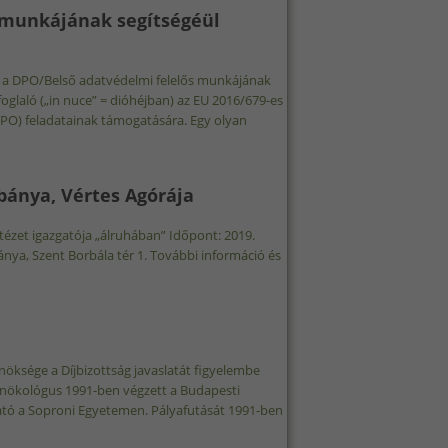
9.03.01. TARTALOMMAL KAPCSOLATOSAN
 munkájának segítségéül
ami a DPO/Belső adatvédelmi felelős munkájának
oglaló („in nuce” = dióhéjban) az EU 2016/679-es
DPO) feladatainak támogatására. Egy olyan
ELELŐS MUNKÁJÁNAK SEGÍTSÉGÉÜL SZOLGÁLHAT TARTALOMMAL
bánya, Vértes Agórája
ézet igazgatója „álruhában” Időpont: 2019.
nya, Szent Borbála tér 1. További információ és
2. TATABÁNYA, VÉRTES AGÓRÁJA TARTALOMMAL KAPCSOLATOSAN
ksége a Díjbizottság javaslatát figyelembe
nökológus 1991-ben végzett a Budapesti
tó a Soproni Egyetemen. Pályafutását 1991-ben