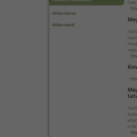
Partn
TOV
Állást keres
Meg
Állást kínál
Tiszt
hason
Pezsg
regis
TOV
Kov
TOV
Meg
tat
Tiszt
Szakc
előad
a Vér
TOV