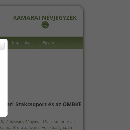
KAMARAI NÉVJEGYZÉK
Kapcsolat
Egyéb
×
szati Szakcsoport és az OMBKE
.25.
K Szilárdásvány Bányászati Szakcsoport és az
zerda 16 óra az óvárosi volt községházán