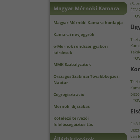
(Szen
Magyar Mérnöki Kamara
ÉDV Z
TOV
Magyar Mérnöki Kamara honlapja
Ügy
Kamarai névjegyzék
Tiszt
Kamar
e-Mérnök rendszer gyakori
Takác
kérdések
TOV
MMK Szabályzatok
Kor
Országos Szakmai Továbbképzési
Tiszt
Naptár
Kamar
bizto
Cégregisztráció
TOV
Mérnöki díjszabás
Els
Kötelező tervezői
Első 
felelősségbiztosítás
Díszt
van l
Álláshirdetések