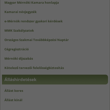
Magyar Mérnöki Kamara honlapja
Kamarai névjegyzék
e-Mérnök rendszer gyakori kérdések
MMK Szabályzatok
Országos Szakmai Továbbképzési Naptár
Cégregisztráció
Mérnöki díjszabás
Kötelező tervezői felelősségbiztosítás
Álláshirdetések
Állást keres
Állást kínál