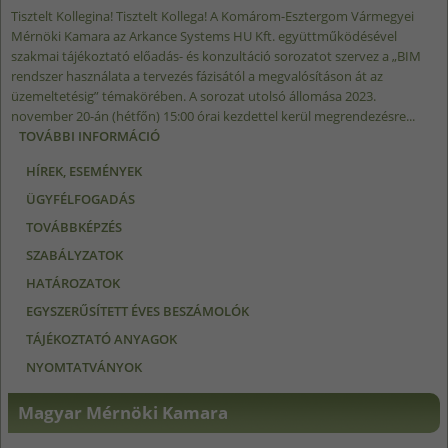
Tisztelt Kollegina! Tisztelt Kollega! A Komárom-Esztergom Vármegyei
Mérnöki Kamara az Arkance Systems HU Kft. együttműködésével
szakmai tájékoztató előadás- és konzultáció sorozatot szervez a „BIM
rendszer használata a tervezés fázisától a megvalósításon át az
üzemeltetésig” témakörében. A sorozat utolsó állomása 2023.
november 20-án (hétfőn) 15:00 órai kezdettel kerül megrendezésre...
TOVÁBBI INFORMÁCIÓ
BIM TÁJÉKOZTATÓ ELŐADÁS - 2023.11.20.
ÉPÜLETGÉPÉSZET TARTALOMMAL
HÍREK, ESEMÉNYEK
KAPCSOLATOSAN
ÜGYFÉLFOGADÁS
TOVÁBBKÉPZÉS
SZABÁLYZATOK
HATÁROZATOK
EGYSZERŰSÍTETT ÉVES BESZÁMOLÓK
TÁJÉKOZTATÓ ANYAGOK
NYOMTATVÁNYOK
Magyar Mérnöki Kamara