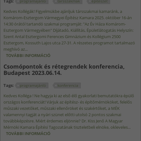
Tags:
programajánló
társszakmák
építészet
Kedves Kollégák! Figyelmükbe ajánljuk társszakmai kamaránk, a
Komárom-Esztergom Vármegyei Építész Kamara 2025. október 16-án
14:30 órától tartandó szakmai programját: "Az Év Háza Komárom-
Esztergom Vármegyében" Díjátadó, Kiállítás, Épületlátogatás Helyszín:
Szent Antal Esztergomi Ferences Gimnázium és Kollégium 2500
Esztergom, Kossuth Lajos utca 27-31. A részetes programot tartalmazó
meghívó az...
TOVÁBBI INFORMÁCIÓ
PROGRAMAJÁNLÓ: "AZ ÉV HÁZA KOMÁROM-
ESZTERGOM VÁRMEGYÉBEN" DÍJÁTADÓ,
Csomópontok és rétegrendek konferencia,
KIÁLLÍTÁS, ÉPÜLETLÁTOGATÁS - ESZTERGOM,
Budapest 2023.06.14.
2025.10.16. TARTALOMMAL KAPCSOLATOSAN
Tags:
programajánló
konferencia
Kedves Kolléga ! Ne hagyja ki az első élő gyakorlati bemutatókra épülő
országos konferenciát! Várjuk az építész- és építőmérnököket, felelős
műszaki vezetőket, műszaki ellenőröket és szakértőket, a MÉK
valamennyi tagját a nyári szünet előtti utolsó 2 pontos szakmai
továbbképzésre. Miért érdemes eljönnie? Dr. Kiss Jenő A Magyar
Mérnöki Kamara Építési Tagozatának tiszteletbeli elnöke, okleveles...
TOVÁBBI INFORMÁCIÓ
CSOMÓPONTOK ÉS RÉTEGRENDEK
KONFERENCIA, BUDAPEST 2023.06.14.