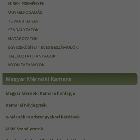
HÍREK, ESEMÉNYEK
TARTALOMMAL KAPCSOLATOSAN
ÜGYFÉLFOGADÁS
TOVÁBBKÉPZÉS
SZABÁLYZATOK
HATÁROZATOK
EGYSZERŰSÍTETT ÉVES BESZÁMOLÓK
TÁJÉKOZTATÓ ANYAGOK
NYOMTATVÁNYOK
Magyar Mérnöki Kamara
Magyar Mérnöki Kamara honlapja
Kamarai névjegyzék
e-Mérnök rendszer gyakori kérdések
MMK Szabályzatok