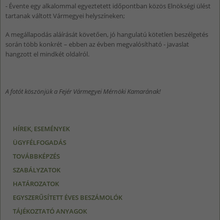
- Évente egy alkalommal egyeztetett időpontban közös Elnökségi ülést
tartanak váltott Vármegyei helyszíneken;
A megállapodás aláírását követően, jó hangulatú kötetlen beszélgetés
során több konkrét – ebben az évben megvalósítható - javaslat
hangzott el mindkét oldalról.
A fotót köszönjük a Fejér Vármegyei Mérnöki Kamarának!
HÍREK, ESEMÉNYEK
ÜGYFÉLFOGADÁS
TOVÁBBKÉPZÉS
SZABÁLYZATOK
HATÁROZATOK
EGYSZERŰSÍTETT ÉVES BESZÁMOLÓK
TÁJÉKOZTATÓ ANYAGOK