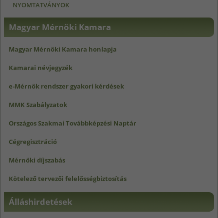
NYOMTATVÁNYOK
Magyar Mérnöki Kamara
Magyar Mérnöki Kamara honlapja
Kamarai névjegyzék
e-Mérnök rendszer gyakori kérdések
MMK Szabályzatok
Országos Szakmai Továbbképzési Naptár
Cégregisztráció
Mérnöki díjszabás
Kötelező tervezői felelősségbiztosítás
Álláshirdetések