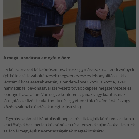
A megállapodásnak megfelelően:
- A két szervezet kölcsönösen részt vesz egymás szakmai rendezvényein
(pl. kötelező továbbképzések megszervezése és lebonyolítása – kis
létszámú kötelezettek esetén; a rendezvények közül a közös-, akár
harmadik fél bevonásával szervezett továbbképzés megszervezése és
lebonyolítása; a társ Vármegye konferenciájának vagy kiállításának
látogatása, középiskolai tanulók és egyetemisták részére önálló, vagy
közös szakmai előadások megtartása stb.).
- Egymás szakmai kirándulásait népszerűsítik tagjaik körében, azokon a
lehetőségekhez mérten kölcsönösen részt vesznek; ajánlásokat tesznek
saját Vármegyéjük nevezetességeinek megtekintésére;