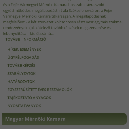
és a Fejér Vármegyei Mérnöki Kamara hosszabb távra szóló
együttműködési megállapodást írt alá Székesfehérváron, a Fejér
Vármegyei Mérnöki Kamara titkárságán. A megállapodásnak
megfelelően: - A két szervezet kölcsönösen részt vesz egymás szakmai
rendezvényein (pl. kötelező továbbképzések megszervezése és
lebonyolítása – kis létszámú...
TOVÁBBI INFORMÁCIÓ
KAMARAI EGYÜTTMŰKÖDÉS TARTALOMMAL
KAPCSOLATOSAN
HÍREK, ESEMÉNYEK
ÜGYFÉLFOGADÁS
TOVÁBBKÉPZÉS
SZABÁLYZATOK
HATÁROZATOK
EGYSZERŰSÍTETT ÉVES BESZÁMOLÓK
TÁJÉKOZTATÓ ANYAGOK
NYOMTATVÁNYOK
Magyar Mérnöki Kamara