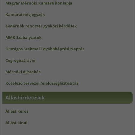
Magyar Mérnöki Kamara honlapja
Kamarai névjegyzék
e-Mérnök rendszer gyakori kérdések
MMK Szabályzatok
Országos Szakmai Továbbképzési Naptár
Cégregisztráció
Mérnöki díjszabás
Kötelező tervezői felelősségbiztosítás
Álláshirdetések
Állást keres
Állást kínál