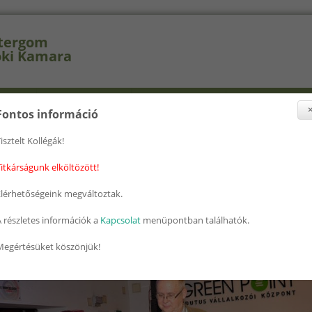
tergom
ki Kamara
selők
Szakcsoportok
Továbbképzés
Nyomtatványok
Fontos információ
isztelt Kollégák!
nlegi hely
ap
» 2015 Mernokbal 31
itkárságunk elköltözött!
5 Mernokbal 31
Elérhetőségeink megváltoztak.
 részletes információk a
Kapcsolat
menüpontban találhatók.
Megértésüket köszönjük!