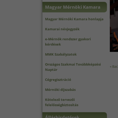
Magyar Mérnöki Kamara
Magyar Mérnöki Kamara honlapja
Kamarai névjegyzék
e-Mérnök rendszer gyakori
kérdések
MMK Szabályzatok
Országos Szakmai Továbbképzési
« Bac
Naptár
Cégregisztráció
Mérnöki díjszabás
Kötelező tervezői
felelősségbiztosítás
Álláshirdetések