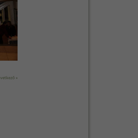
vetkező »