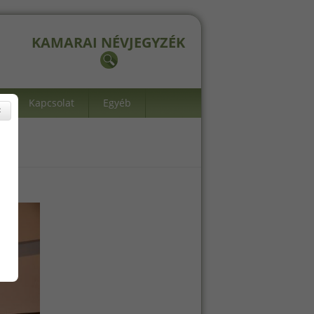
KAMARAI NÉVJEGYZÉK
Kapcsolat
Egyéb
×