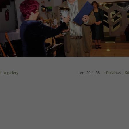
k to gallery
Item 29 of 36
« Previous
|
Kö