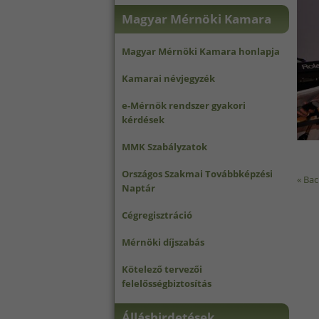
Magyar Mérnöki Kamara
Magyar Mérnöki Kamara honlapja
Kamarai névjegyzék
e-Mérnök rendszer gyakori
kérdések
MMK Szabályzatok
Országos Szakmai Továbbképzési
« Bac
Naptár
Cégregisztráció
Mérnöki díjszabás
Kötelező tervezői
felelősségbiztosítás
Álláshirdetések