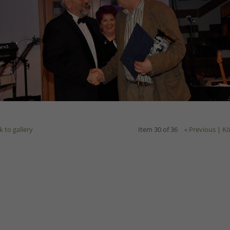
k to gallery
Item 30 of 36
« Previous
|
Kö