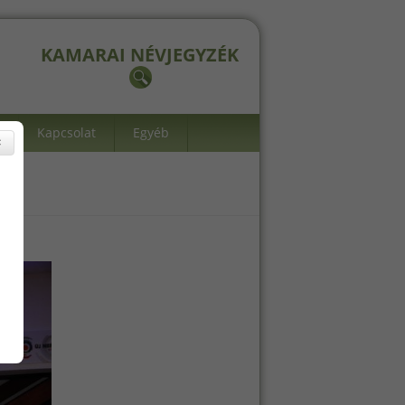
KAMARAI NÉVJEGYZÉK
Kapcsolat
Egyéb
×