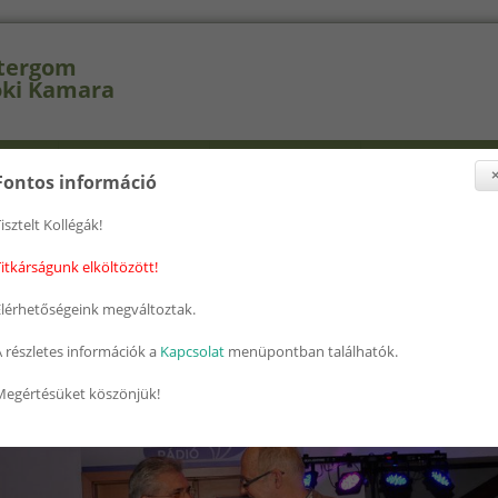
tergom
ki Kamara
selők
Szakcsoportok
Továbbképzés
Nyomtatványok
Fontos információ
isztelt Kollégák!
nlegi hely
ap
» 2015 Mernokbal 32
itkárságunk elköltözött!
5 Mernokbal 32
Elérhetőségeink megváltoztak.
 részletes információk a
Kapcsolat
menüpontban találhatók.
Megértésüket köszönjük!