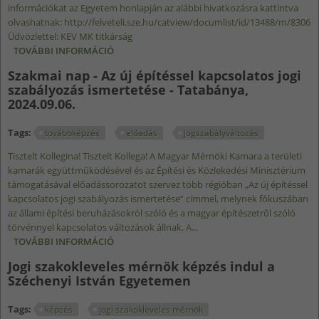
információkat az Egyetem honlapján az alábbi hivatkozásra kattintva
olvashatnak: http://felveteli.sze.hu/catview/documlist/id/13488/m/8306
Üdvözlettel: KEV MK titkárság
TOVÁBBI INFORMÁCIÓ
MEGHOSSZABBÍTOTT JELENTKEZÉSI
HATÁRIDŐ: 2024.09.15. - JOGI SZAKOKLEVELES
Szakmai nap - Az új építéssel kapcsolatos jogi
MÉRNÖK KÉPZÉS A SZÉCHENYI ISTVÁN
szabályozás ismertetése - Tatabánya,
EGYETEMEN TARTALOMMAL KAPCSOLATOSAN
2024.09.06.
Tags:
továbbképzés
előadás
jogszabályváltozás
Tisztelt Kollegina! Tisztelt Kollega! A Magyar Mérnöki Kamara a területi
kamarák együttműködésével és az Építési és Közlekedési Minisztérium
támogatásával előadássorozatot szervez több régióban „Az új építéssel
kapcsolatos jogi szabályozás ismertetése” címmel, melynek fókuszában
az állami építési beruházásokról szóló és a magyar építészetről szóló
törvénnyel kapcsolatos változások állnak. A...
TOVÁBBI INFORMÁCIÓ
SZAKMAI NAP - AZ ÚJ ÉPÍTÉSSEL KAPCSOLATOS
JOGI SZABÁLYOZÁS ISMERTETÉSE -
Jogi szakokleveles mérnök képzés indul a
TATABÁNYA, 2024.09.06. TARTALOMMAL
Széchenyi István Egyetemen
KAPCSOLATOSAN
Tags:
képzés
jogi szakokleveles mérnök