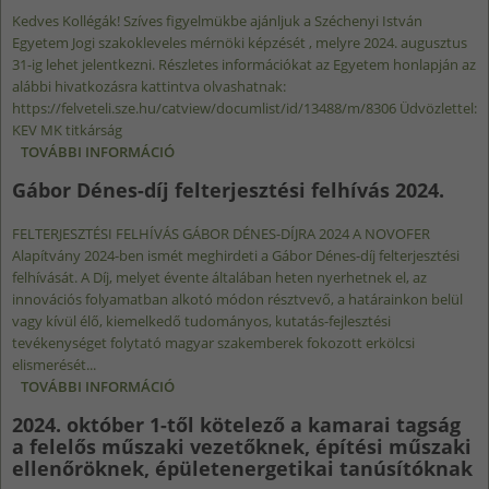
Kedves Kollégák! Szíves figyelmükbe ajánljuk a Széchenyi István
Egyetem Jogi szakokleveles mérnöki képzését , melyre 2024. augusztus
31-ig lehet jelentkezni. Részletes információkat az Egyetem honlapján az
alábbi hivatkozásra kattintva olvashatnak:
https://felveteli.sze.hu/catview/documlist/id/13488/m/8306 Üdvözlettel:
KEV MK titkárság
TOVÁBBI INFORMÁCIÓ
JOGI SZAKOKLEVELES MÉRNÖK KÉPZÉS INDUL
A SZÉCHENYI ISTVÁN EGYETEMEN
Gábor Dénes-díj felterjesztési felhívás 2024.
TARTALOMMAL KAPCSOLATOSAN
FELTERJESZTÉSI FELHÍVÁS GÁBOR DÉNES-DÍJRA 2024 A NOVOFER
Alapítvány 2024-ben ismét meghirdeti a Gábor Dénes-díj felterjesztési
felhívását. A Díj, melyet évente általában heten nyerhetnek el, az
innovációs folyamatban alkotó módon résztvevő, a határainkon belül
vagy kívül élő, kiemelkedő tudományos, kutatás-fejlesztési
tevékenységet folytató magyar szakemberek fokozott erkölcsi
elismerését...
TOVÁBBI INFORMÁCIÓ
GÁBOR DÉNES-DÍJ FELTERJESZTÉSI FELHÍVÁS
2024. TARTALOMMAL KAPCSOLATOSAN
2024. október 1-től kötelező a kamarai tagság
a felelős műszaki vezetőknek, építési műszaki
ellenőröknek, épületenergetikai tanúsítóknak