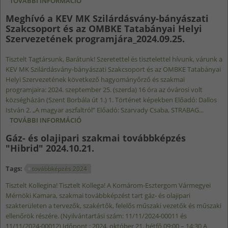
TOVÁBBI INFORMÁCIÓ
ÉPÍTÉSI ONLINE SZAKMAI TOVÁBBKÉPZÉS
2024.11.22. TARTALOMMAL KAPCSOLATOSAN
Meghívó a KEV MK Szilárdásvány-bányászati
Szakcsoport és az OMBKE Tatabányai Helyi
Szervezetének programjára_2024.09.25.
Tisztelt Tagtársunk, Barátunk! Szeretettel és tisztelettel hívunk, várunk a
KEV MK Szilárdásvány-bányászati Szakcsoport és az OMBKE Tatabányai
Helyi Szervezetének következő hagyományőrző és szakmai
programjaira: 2024. szeptember 25. (szerda) 16 óra az óvárosi volt
községházán (Szent Borbála út 1.) 1. Történet képekben Előadó: Dallos
István 2. „A magyar aszfaltról” Előadó: Szarvady Csaba, STRABAG...
TOVÁBBI INFORMÁCIÓ
MEGHÍVÓ A KEV MK SZILÁRDÁSVÁNY-
BÁNYÁSZATI SZAKCSOPORT ÉS AZ OMBKE
Gáz- és olajipari szakmai továbbképzés
TATABÁNYAI HELYI SZERVEZETÉNEK
"Hibrid" 2024.10.21.
PROGRAMJÁRA_2024.09.25. TARTALOMMAL
KAPCSOLATOSAN
Tags:
továbbképzés 2024
Tisztelt Kollegina! Tisztelt Kollega! A Komárom-Esztergom Vármegyei
Mérnöki Kamara, szakmai továbbképzést tart gáz- és olajipari
szakterületen a tervezők, szakértők, felelős műszaki vezetők és műszaki
ellenőrök részére. (Nyilvántartási szám: 11/11/2024-00011 és
11/11/2024-00012) Időpont : 2024. október 21. hétfő 09:00 – 14:30 A