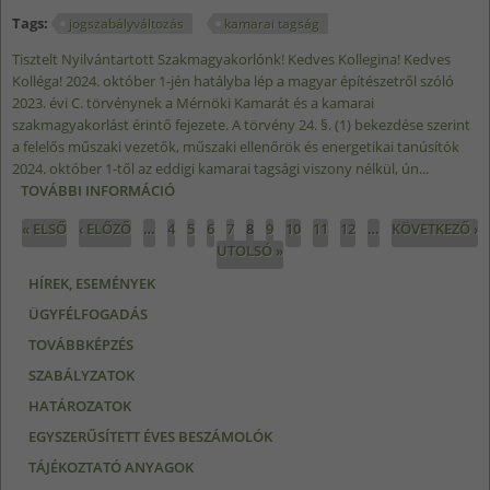
Tags:
jogszabályváltozás
kamarai tagság
Tisztelt Nyilvántartott Szakmagyakorlónk! Kedves Kollegina! Kedves
Kolléga! 2024. október 1-jén hatályba lép a magyar építészetről szóló
2023. évi C. törvénynek a Mérnöki Kamarát és a kamarai
szakmagyakorlást érintő fejezete. A törvény 24. §. (1) bekezdése szerint
a felelős műszaki vezetők, műszaki ellenőrök és energetikai tanúsítók
2024. október 1-től az eddigi kamarai tagsági viszony nélkül, ún...
TOVÁBBI INFORMÁCIÓ
2024. OKTÓBER 1-TŐL KÖTELEZŐ A KAMARAI
TAGSÁG A FELELŐS MŰSZAKI VEZETŐKNEK,
Oldalak
« ELSŐ
‹ ELŐZŐ
…
4
5
6
7
8
9
10
11
12
…
KÖVETKEZŐ ›
ÉPÍTÉSI MŰSZAKI ELLENŐRÖKNEK,
UTOLSÓ »
ÉPÜLETENERGETIKAI TANÚSÍTÓKNAK
TARTALOMMAL KAPCSOLATOSAN
HÍREK, ESEMÉNYEK
ÜGYFÉLFOGADÁS
TOVÁBBKÉPZÉS
SZABÁLYZATOK
HATÁROZATOK
EGYSZERŰSÍTETT ÉVES BESZÁMOLÓK
TÁJÉKOZTATÓ ANYAGOK