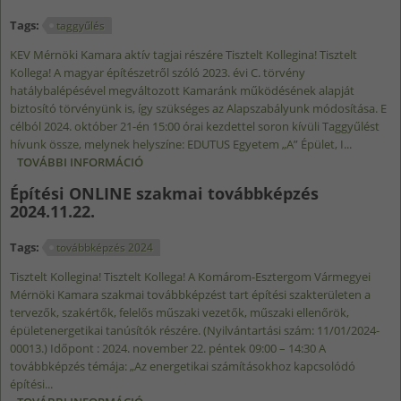
Tags:
taggyűlés
KEV Mérnöki Kamara aktív tagjai részére Tisztelt Kollegina! Tisztelt
Kollega! A magyar építészetről szóló 2023. évi C. törvény
hatálybalépésével megváltozott Kamaránk működésének alapját
biztosító törvényünk is, így szükséges az Alapszabályunk módosítása. E
célból 2024. október 21-én 15:00 órai kezdettel soron kívüli Taggyűlést
hívunk össze, melynek helyszíne: EDUTUS Egyetem „A” Épület, I...
TOVÁBBI INFORMÁCIÓ
SORON KÍVÜLI TAGGYŰLÉS 2024.10.21.
TARTALOMMAL KAPCSOLATOSAN
Építési ONLINE szakmai továbbképzés
2024.11.22.
Tags:
továbbképzés 2024
Tisztelt Kollegina! Tisztelt Kollega! A Komárom-Esztergom Vármegyei
Mérnöki Kamara szakmai továbbképzést tart építési szakterületen a
tervezők, szakértők, felelős műszaki vezetők, műszaki ellenőrök,
épületenergetikai tanúsítók részére. (Nyilvántartási szám: 11/01/2024-
00013.) Időpont : 2024. november 22. péntek 09:00 – 14:30 A
továbbképzés témája: „Az energetikai számításokhoz kapcsolódó
építési...