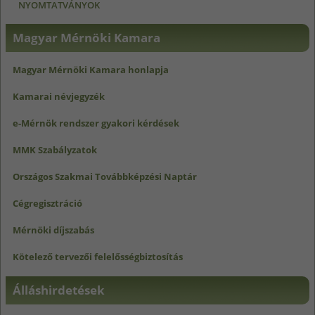
NYOMTATVÁNYOK
Magyar Mérnöki Kamara
Magyar Mérnöki Kamara honlapja
Kamarai névjegyzék
e-Mérnök rendszer gyakori kérdések
MMK Szabályzatok
Országos Szakmai Továbbképzési Naptár
Cégregisztráció
Mérnöki díjszabás
Kötelező tervezői felelősségbiztosítás
Álláshirdetések