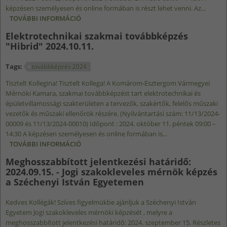
képzésen személyesen és online formában is részt lehet venni. Az...
TOVÁBBI INFORMÁCIÓ
GÁZ- ÉS OLAJIPARI SZAKMAI TOVÁBBKÉPZÉS
"HIBRID" 2024.10.21. TARTALOMMAL
Elektrotechnikai szakmai továbbképzés
KAPCSOLATOSAN
"Hibrid" 2024.10.11.
Tags:
továbbképzés 2024
Tisztelt Kollegina! Tisztelt Kollega! A Komárom-Esztergom Vármegyei
Mérnöki Kamara, szakmai továbbképzést tart elektrotechnikai és
épületvillamossági szakterületen a tervezők, szakértők, felelős műszaki
vezetők és műszaki ellenőrök részére. (Nyilvántartási szám: 11/13/2024-
00009 és 11/13/2024-00010) Időpont : 2024. október 11. péntek 09:00 –
14:30 A képzésen személyesen és online formában is...
TOVÁBBI INFORMÁCIÓ
ELEKTROTECHNIKAI SZAKMAI TOVÁBBKÉPZÉS
"HIBRID" 2024.10.11. TARTALOMMAL
Meghosszabbított jelentkezési határidő:
KAPCSOLATOSAN
2024.09.15. - Jogi szakokleveles mérnök képzés
a Széchenyi István Egyetemen
Kedves Kollégák! Szíves figyelmükbe ajánljuk a Széchenyi István
Egyetem Jogi szakokleveles mérnöki képzését , melyre a
meghosszabbított jelentkezési határidő: 2024. szeptember 15. Részletes