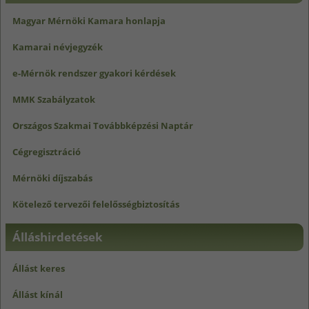
Magyar Mérnöki Kamara honlapja
Kamarai névjegyzék
e-Mérnök rendszer gyakori kérdések
MMK Szabályzatok
Országos Szakmai Továbbképzési Naptár
Cégregisztráció
Mérnöki díjszabás
Kötelező tervezői felelősségbiztosítás
Álláshirdetések
Állást keres
Állást kínál