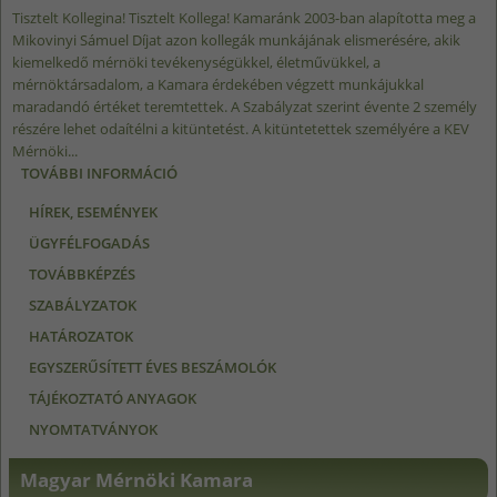
Tisztelt Kollegina! Tisztelt Kollega! Kamaránk 2003-ban alapította meg a
Mikovinyi Sámuel Díjat azon kollegák munkájának elismerésére, akik
kiemelkedő mérnöki tevékenységükkel, életművükkel, a
mérnöktársadalom, a Kamara érdekében végzett munkájukkal
maradandó értéket teremtettek. A Szabályzat szerint évente 2 személy
részére lehet odaítélni a kitüntetést. A kitüntetettek személyére a KEV
Mérnöki...
TOVÁBBI INFORMÁCIÓ
FELHÍVÁS JAVASLATTÉTELRE – „AZ ÉV
MÉRNÖKE” DÍJ, MIKOVINYI SÁMUEL DÍJ
HÍREK, ESEMÉNYEK
TARTALOMMAL KAPCSOLATOSAN
ÜGYFÉLFOGADÁS
TOVÁBBKÉPZÉS
SZABÁLYZATOK
HATÁROZATOK
EGYSZERŰSÍTETT ÉVES BESZÁMOLÓK
TÁJÉKOZTATÓ ANYAGOK
NYOMTATVÁNYOK
Magyar Mérnöki Kamara