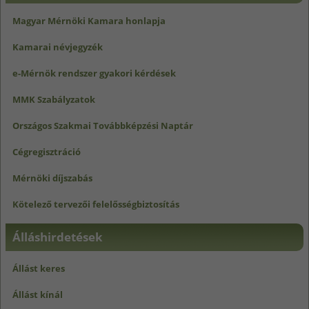
Magyar Mérnöki Kamara honlapja
Kamarai névjegyzék
e-Mérnök rendszer gyakori kérdések
MMK Szabályzatok
Országos Szakmai Továbbképzési Naptár
Cégregisztráció
Mérnöki díjszabás
Kötelező tervezői felelősségbiztosítás
Álláshirdetések
Állást keres
Állást kínál