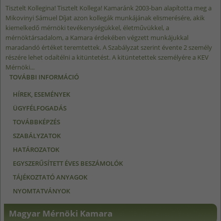
Tisztelt Kollegina! Tisztelt Kollega! Kamaránk 2003-ban alapította meg a
Mikovinyi Sámuel Díjat azon kollegák munkájának elismerésére, akik
kiemelkedő mérnöki tevékenységükkel, életművükkel, a
mérnöktársadalom, a Kamara érdekében végzett munkájukkal
maradandó értéket teremtettek. A Szabályzat szerint évente 2 személy
részére lehet odaítélni a kitüntetést. A kitüntetettek személyére a KEV
Mérnöki...
TOVÁBBI INFORMÁCIÓ
FELHÍVÁS JAVASLATTÉTELRE – „AZ ÉV
MÉRNÖKE” DÍJ, MIKOVINYI SÁMUEL DÍJ
HÍREK, ESEMÉNYEK
TARTALOMMAL KAPCSOLATOSAN
ÜGYFÉLFOGADÁS
TOVÁBBKÉPZÉS
SZABÁLYZATOK
HATÁROZATOK
EGYSZERŰSÍTETT ÉVES BESZÁMOLÓK
TÁJÉKOZTATÓ ANYAGOK
NYOMTATVÁNYOK
Magyar Mérnöki Kamara