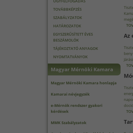
ÜGYFÉLFOGADÁS
Tiszt
TOVÁBBKÉPZÉS
Kama
SZABÁLYZATOK
megér
TOV
HATÁROZATOK
EGYSZERŰSÍTETT ÉVES
Az 
BESZÁMOLÓK
Tiszt
TÁJÉKOZTATÓ ANYAGOK
benyú
NYOMTATVÁNYOK
Járás
TOV
Magyar Mérnöki Kamara
Mód
Magyar Mérnöki Kamara honlapja
Tiszt
energ
Kamarai névjegyzék
napon
e-Mérnök rendszer gyakori
doci
kérdések
TOV
Tar
MMK Szabályzatok