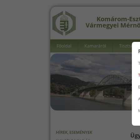
Komárom-Esz
Vármegyei Mérnö
Főoldal
Kamaráról
Tisztségvi
T
T
A
HÍREK, ESEMÉNYEK
Ügy