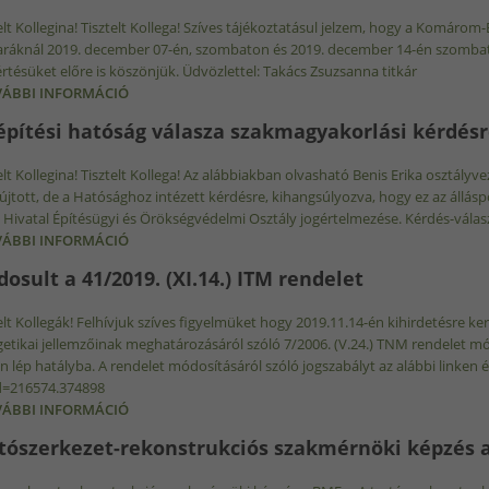
elt Kollegina! Tisztelt Kollega! Szíves tájékoztatásul jelzem, hogy a Komár
ráknál 2019. december 07-én, szombaton és 2019. december 14-én szombato
tésüket előre is köszönjük. Üdvözlettel: Takács Zsuzsanna titkár
ÁBBI INFORMÁCIÓ
ÜGYFÉLFOGADÁSI SZÜNET 2019.12.07. ÉS 2019.12.
építési hatóság válasza szakmagyakorlási kérdés
elt Kollegina! Tisztelt Kollega! Az alábbiakban olvasható Benis Erika osztály
jtott, de a Hatósághoz intézett kérdésre, kihangsúlyozva, hogy ez az állá
i Hivatal Építésügyi és Örökségvédelmi Osztály jogértelmezése. Kérdés-válas
ÁBBI INFORMÁCIÓ
AZ ÉPÍTÉSI HATÓSÁG VÁLASZA SZAKMAGYAKORLÁSI
osult a 41/2019. (XI.14.) ITM rendelet
elt Kollegák! Felhívjuk szíves figyelmüket hogy 2019.11.14-én kihirdetésre ker
etikai jellemzőinak meghatározásáról szóló 7/2006. (V.24.) TNM rendelet mód
 lép hatályba. A rendelet módosításáról szóló jogszabályt az alábbi linken ér
d=216574.374898
ÁBBI INFORMÁCIÓ
MÓDOSULT A 41/2019. (XI.14.) ITM RENDELET TAR
tószerkezet-rekonstrukciós szakmérnöki képzés 