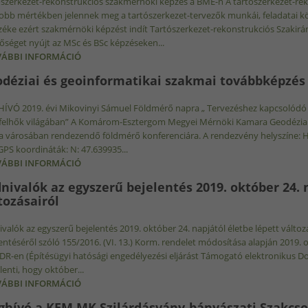
szerkezet-rekonstrukciós szakmérnöki képzés a BME-n A tartószerkezet-rek
bb mértékben jelennek meg a tartószerkezet-tervezők munkái, feladatai köz
éke ezért szakmérnöki képzést indít Tartószerkezet-rekonstrukciós Szakir
őséget nyújt az MSc és BSc képzéseken...
ÁBBI INFORMÁCIÓ
TARTÓSZERKEZET-REKONSTRUKCIÓS SZAKMÉRNÖKI 
déziai és geoinformatikai szakmai továbbképzés - 
VÓ 2019. évi Mikovinyi Sámuel Földmérő napra „ Tervezéshez kapcsolódó g
felhők világában” A Komárom-Esztergom Megyei Mérnöki Kamara Geodéziai 
a városában rendezendő földmérő konferenciára. A rendezvény helyszíne: H
 GPS koordináták: N: 47.639935...
ÁBBI INFORMÁCIÓ
GEODÉZIAI ÉS GEOINFORMATIKAI SZAKMAI TOVÁBBKÉ
nivalók az egyszerű bejelentés 2019. október 24. 
tozásairól
valók az egyszerű bejelentés 2019. október 24. napjától életbe lépett változ
entéséről szóló 155/2016. (VI. 13.) Korm. rendelet módosítása alapján 2019.
DR-en (Építésügyi hatósági engedélyezési eljárást Támogató elektronikus D
elenti, hogy október...
ÁBBI INFORMÁCIÓ
TUDNIVALÓK AZ EGYSZERŰ BEJELENTÉS 2019. OKTÓB
KAPCSOLATOSAN
hívó a KEM MK Szilárdásvány-bányászati Szakcso