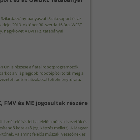
K Szilárdásvány-bányászati Szakcsoport és az
deje: 2019. október 30. szerda 16 óra, WEST
ny. nagykövet A BVH Rt. tatabányai
AKCSOPORT ÉS AZ OMBKE TATABÁNYAI HELYI SZERVEZETÉNEK
LATOSAN
 Ön is részese a fiatal robotprogramozók
arkot a világ legjobb robotépítői töltik meg a
 vezetett automatizálással teli élménytúrára,
10. GYŐR TARTALOMMAL KAPCSOLATOSAN
, FMV és ME jogosultak részére
tt ismét előírás lett a felelős műszaki vezetők és
sítendő kötelező jogi képzés mellett). A Magyar
tőnek, valamint felelős műszaki vezetőnek és