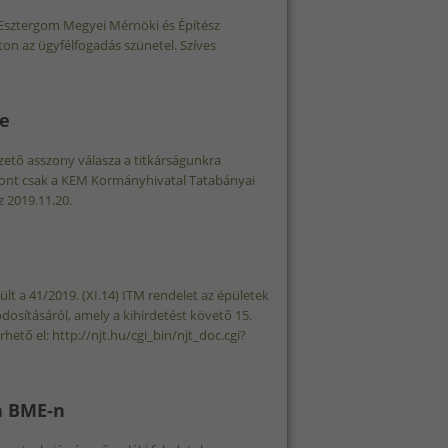
om-Esztergom Megyei Mérnöki és Építész
n az ügyfélfogadás szünetel. Szíves
14. TARTALOMMAL KAPCSOLATOSAN
re
vezető asszony válasza a titkárságunkra
spont csak a KEM Kormányhivatal Tatabányai
z 2019.11.20.
 KÉRDÉSRE TARTALOMMAL KAPCSOLATOSAN
ült a 41/2019. (XI.14) ITM rendelet az épületek
osításáról, amely a kihirdetést követő 15.
hető el: http://njt.hu/cgi_bin/njt_doc.cgi?
TALOMMAL KAPCSOLATOSAN
a BME-n