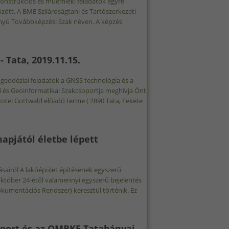
onstrukciós és műemléki feladatok egyre
ött. A BME Szilárdságtani és Tartószerkezeti
ányú Továbbképzési Szak néven. A képzés
KÉPZÉS A BME-N TARTALOMMAL KAPCSOLATOSAN
Tata, 2019.11.15.
eodéziai feladatok a GNSS technológia és a
és Geoinformatikai Szakcsoportja meghívja Önt
otel Gottwald előadó terme ( 2890 Tata, Fekete
PZÉS - TATA, 2019.11.15. TARTALOMMAL KAPCSOLATOSAN
napjától életbe lépett
ásairól A lakóépület építésének egyszerű
 október 24-étől valamennyi egyszerű bejelentés
okumentációs Rendszer) keresztül történik. Ez
ER 24. NAPJÁTÓL ÉLETBE LÉPETT VÁLTOZÁSAIRÓL TARTALOMMAL
port és az OMBKE Tatabányai