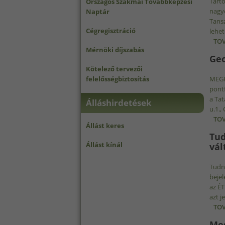
Tartó
Országos Szakmai Továbbképzési
nagyo
Naptár
Tansz
Cégregisztráció
lehet
TOV
Mérnöki díjszabás
Geo
Kötelező tervezői
felelősségbiztosítás
MEGHÍ
pont
a Tat
Álláshirdetések
u.1.,
TOV
Állást keres
Tud
Állást kínál
vál
Tudni
bejel
az ÉT
azt j
TOV
Meg