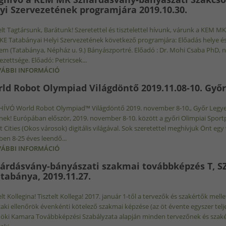
yi Szervezetének programjára 2019.10.30.
elt Tagtársunk, Barátunk! Szeretettel és tisztelettel hívunk, várunk a KEM M
 Tatabányai Helyi Szervezetének következő programjára: Előadás helye és i
em (Tatabánya, Népház u. 9.) Bányászportré. Előadó : Dr. Mohi Csaba PhD, 
ezettsége. Előadó: Petricsek...
ÁBBI INFORMÁCIÓ
MEGHÍVÓ A KEM MK SZILÁRDÁSVÁNY-BÁNYÁSZATI SZ
PROGRAMJÁRA 2019.10.30. TARTALOMMAL KAPCSO
ld Robot Olympiad Világdöntő 2019.11.08-10. Győr
ÍVÓ World Robot Olympiad™ Világdöntő 2019. november 8-10., Győr Legyen
nek! Európában először, 2019. november 8-10. között a győri Olimpiai Sportp
 Cities (Okos városok) digitális világával. Sok szeretettel meghívjuk Önt egy
en 8-25 éves leendő...
ÁBBI INFORMÁCIÓ
WORLD ROBOT OLYMPIAD VILÁGDÖNTŐ 2019.11.08-
lárdásvány-bányászati szakmai továbbképzés T, SZ
atabánya, 2019.11.27.
elt Kollegina! Tisztelt Kollega! 2017. január 1-től a tervezők és szakértők melle
ki ellenőrök évenkénti kötelező szakmai képzése (az öt évente egyszer telje
ki Kamara Továbbképzési Szabályzata alapján minden tervezőnek és szakér