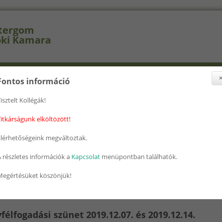
tergom
ki Kamara
selők
Szakcsoportok
Továbbképzés
Nyomtatványok
Fontos információ
isztelt Kollégák!
itkárságunk elköltözött!
Elérhetőségeink megváltoztak.
 részletes információk a
Kapcsolat
menüpontban találhatók.
Megértésüket köszönjük!
félfogadási szünet 2019.12.07. és 2019.12.14.