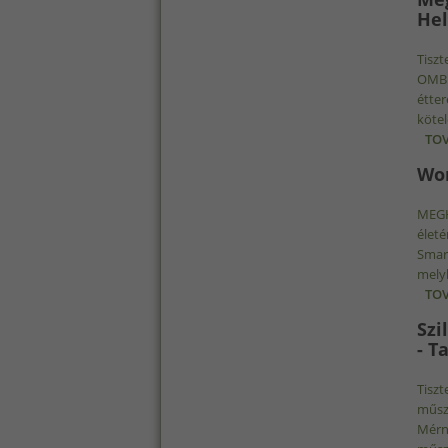
Hel
Tiszt
OMBKE
étter
kötel
TOV
Wor
MEGH
életé
Smart
melyb
TOV
Szi
- T
Tiszt
műsza
Mérnö