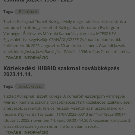
Tags:
Búcsúzunk
Tisztelt Kollegina! Tisztelt Kollega! Mély megrendüléssel értesültünk a
szomorú hírről, hogy szeretett Kollegánk, a Komárom-Esztergom
Vármegyei Építész- és Mérnöki Kamarák, valamint a MTESZ KEV
Egyesület tisztségviselője CSANÁDI JÓZSEF Gyémánt diplomás okl.
építészmérnök 2023. augusztus 30-án örökre elment. Csanádi József,
kinek-kinek Jóska, Józsi Bácsi, Józsi Bátyó – 1936. május 21-én született...
TOVÁBBI INFORMÁCIÓ
CSANÁDI JÓZSEF 1936 - 2023 TARTALOMMAL
KAPCSOLATOSAN
Közlekedési HIBRID szakmai továbbképzés
2023.11.14.
Tags:
továbbképzés
Tisztelt Kollegina! Tisztelt Kollega! A Komárom-Esztergom Vármegyei
Mérnöki Kamara, szakmai továbbképzést tart közlekedési szakterületen
a tervezők, szakértők, felelős műszaki vezetők és műszaki ellenőrök
részére. (Nyilvántartási szám: 11/04/2023-00013 és 11/04/2023-00014)
Időpont : 2023. november 14. kedd 09:00 - 14:30 A képzésen korlátozott
létszámban személyesen és online formában is részt...
TOVÁBBI INFORMÁCIÓ
KÖZLEKEDÉSI HIBRID SZAKMAI TOVÁBBKÉPZÉS