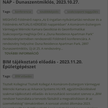
NAP - Dunaszentmiklós, 2023.10.27.
Tags:
konferencia
továbbképzés
szakcsoporti taggyűlés
MEGHÍVÓ Földmérő napra „Az E-Ingatlan-nyilvántartási rendszer és a
Földmérés AKTUÁLIS KÉRDÉSEI napjainkban” A Komárom-Esztergom
Vármegyei Mérnöki Kamara Geodéziai és Geoinformatikai
Szakcsoportja meghívja Önt a „Duna Residence Apartman Park”
rendezvénytermében rendezendő Földmérő konferenciára. A
rendezvény helyszíne: Duna Residence Apartman Park, 2897
Dunaszentmiklós, Új út 25. A rendezvény...
TOVÁBBI INFORMÁCIÓ
KOMÁROM-ESZTERGOM VÁRMEGYEI
FÖLDMÉRŐ NAP - DUNASZENTMIKLÓS,
BIM tájékoztató előadás - 2023.11.20.
2023.10.27. TARTALOMMAL KAPCSOLATOSAN
Épületgépészet
Tags:
BIM előadás
Tisztelt Kollegina! Tisztelt Kollega! A Komárom-Esztergom Vármegyei
Mérnöki Kamara az Arkance Systems HU Kft. együttműködésével
szakmai tájékoztató előadás- és konzultáció sorozatot szervez a „BIM
rendszer használata a tervezés fázisától a megvalósításon át az
üzemeltetésig” témakörében. A sorozat utolsó állomása 2023.