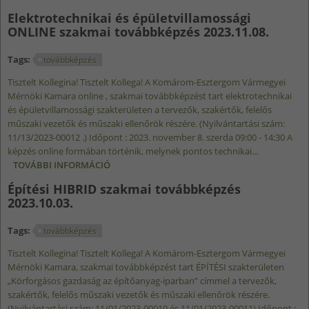
2023.11.14. TARTALOMMAL KAPCSOLATOSAN
Elektrotechnikai és épületvillamossági
ONLINE szakmai továbbképzés 2023.11.08.
Tags:
továbbképzés
Tisztelt Kollegina! Tisztelt Kollega! A Komárom-Esztergom Vármegyei
Mérnöki Kamara online , szakmai továbbképzést tart elektrotechnikai
és épületvillamossági szakterületen a tervezők, szakértők, felelős
műszaki vezetők és műszaki ellenőrök részére. (Nyilvántartási szám:
11/13/2023-00012 .) Időpont : 2023. november 8. szerda 09:00 - 14:30 A
képzés online formában történik, melynek pontos technikai...
TOVÁBBI INFORMÁCIÓ
ELEKTROTECHNIKAI ÉS ÉPÜLETVILLAMOSSÁGI
ONLINE SZAKMAI TOVÁBBKÉPZÉS 2023.11.08.
Építési HIBRID szakmai továbbképzés
TARTALOMMAL KAPCSOLATOSAN
2023.10.03.
Tags:
továbbképzés
Tisztelt Kollegina! Tisztelt Kollega! A Komárom-Esztergom Vármegyei
Mérnöki Kamara, szakmai továbbképzést tart ÉPÍTÉSI szakterületen
„Körforgásos gazdaság az építőanyag-iparban” címmel a tervezők,
szakértők, felelős műszaki vezetők és műszaki ellenőrök részére.
(Nyilvántartási szám: 11/01/2023-00010 és 11/01/2023-00011) Időpont :