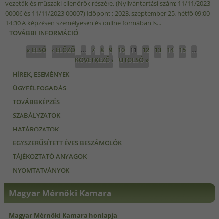
vezetők és műszaki ellenőrök részére. (Nyilvántartási szám: 11/11/2023-
00006 és 11/11/2023-00007) Időpont : 2023. szeptember 25. hétfő 09:00 -
14:30 A képzésen személyesen és online formában is...
TOVÁBBI INFORMÁCIÓ
GÁZ- ÉS OLAJIPARI, ÉPÜLETGÉPÉSZETI HIBRID
SZAKMAI TOVÁBBKÉPZÉS 2023.09.25.
Oldalak
« ELSŐ
‹ ELŐZŐ
…
7
8
9
10
11
12
13
14
15
…
TARTALOMMAL KAPCSOLATOSAN
KÖVETKEZŐ ›
UTOLSÓ »
HÍREK, ESEMÉNYEK
ÜGYFÉLFOGADÁS
TOVÁBBKÉPZÉS
SZABÁLYZATOK
HATÁROZATOK
EGYSZERŰSÍTETT ÉVES BESZÁMOLÓK
TÁJÉKOZTATÓ ANYAGOK
NYOMTATVÁNYOK
Magyar Mérnöki Kamara
Magyar Mérnöki Kamara honlapja