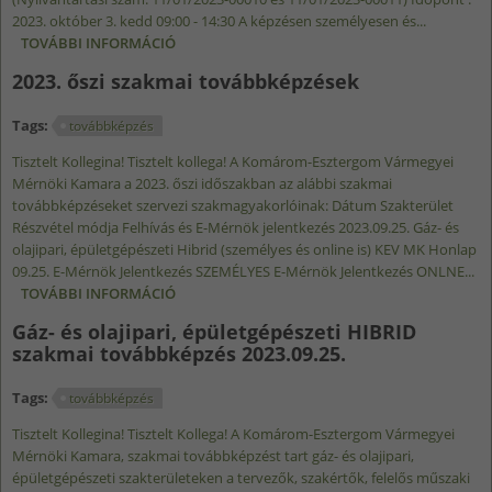
2023. október 3. kedd 09:00 - 14:30 A képzésen személyesen és...
TOVÁBBI INFORMÁCIÓ
ÉPÍTÉSI HIBRID SZAKMAI TOVÁBBKÉPZÉS
2023.10.03. TARTALOMMAL KAPCSOLATOSAN
2023. őszi szakmai továbbképzések
Tags:
továbbképzés
Tisztelt Kollegina! Tisztelt kollega! A Komárom-Esztergom Vármegyei
Mérnöki Kamara a 2023. őszi időszakban az alábbi szakmai
továbbképzéseket szervezi szakmagyakorlóinak: Dátum Szakterület
Részvétel módja Felhívás és E-Mérnök jelentkezés 2023.09.25. Gáz- és
olajipari, épületgépészeti Hibrid (személyes és online is) KEV MK Honlap
09.25. E-Mérnök Jelentkezés SZEMÉLYES E-Mérnök Jelentkezés ONLNE...
TOVÁBBI INFORMÁCIÓ
2023. ŐSZI SZAKMAI TOVÁBBKÉPZÉSEK
TARTALOMMAL KAPCSOLATOSAN
Gáz- és olajipari, épületgépészeti HIBRID
szakmai továbbképzés 2023.09.25.
Tags:
továbbképzés
Tisztelt Kollegina! Tisztelt Kollega! A Komárom-Esztergom Vármegyei
Mérnöki Kamara, szakmai továbbképzést tart gáz- és olajipari,
épületgépészeti szakterületeken a tervezők, szakértők, felelős műszaki