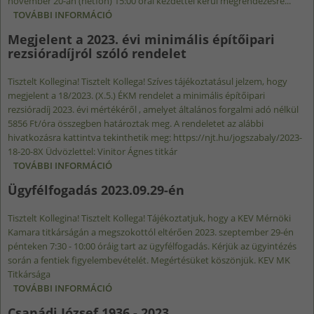
november 20-án (hétfőn) 15:00 órai kezdettel kerül megrendezésre...
TOVÁBBI INFORMÁCIÓ
BIM TÁJÉKOZTATÓ ELŐADÁS - 2023.11.20.
ÉPÜLETGÉPÉSZET TARTALOMMAL
Megjelent a 2023. évi minimális építőipari
KAPCSOLATOSAN
rezsióradíjról szóló rendelet
Tisztelt Kollegina! Tisztelt Kollega! Szíves tájékoztatásul jelzem, hogy
megjelent a 18/2023. (X.5.) ÉKM rendelet a minimális építőipari
rezsióradíj 2023. évi mértékéről , amelyet általános forgalmi adó nélkül
5856 Ft/óra összegben határoztak meg. A rendeletet az alábbi
hivatkozásra kattintva tekinthetik meg: https://njt.hu/jogszabaly/2023-
18-20-8X Üdvözlettel: Vinitor Ágnes titkár
TOVÁBBI INFORMÁCIÓ
MEGJELENT A 2023. ÉVI MINIMÁLIS ÉPÍTŐIPARI
REZSIÓRADÍJRÓL SZÓLÓ RENDELET
Ügyfélfogadás 2023.09.29-én
TARTALOMMAL KAPCSOLATOSAN
Tisztelt Kollegina! Tisztelt Kollega! Tájékoztatjuk, hogy a KEV Mérnöki
Kamara titkárságán a megszokottól eltérően 2023. szeptember 29-én
pénteken 7:30 - 10:00 óráig tart az ügyfélfogadás. Kérjük az ügyintézés
során a fentiek figyelembevételét. Megértésüket köszönjük. KEV MK
Titkársága
TOVÁBBI INFORMÁCIÓ
ÜGYFÉLFOGADÁS 2023.09.29-ÉN
TARTALOMMAL KAPCSOLATOSAN
Csanádi József 1936 - 2023